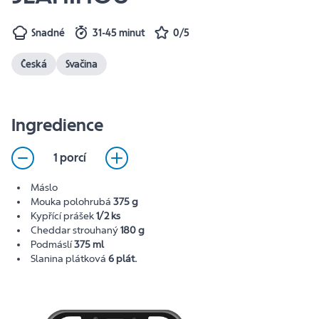
Snadné
31-45 minut
0/5
Česká
Svačina
Ingredience
1 porcí
Máslo
Mouka polohrubá
375 g
Kypřící prášek
1/2 ks
Cheddar strouhaný
180 g
Podmáslí
375 ml
Slanina plátková
6 plát.