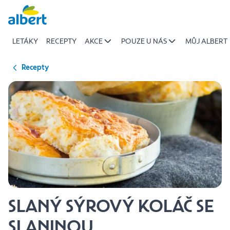
{name
Přeskočit
of
recipe}
LETÁKY
RECEPTY
AKCE
POUZE U NÁS
MŮJ ALBERT
|
Albert
Recepty
SLANÝ SÝROVÝ KOLÁČ SE
SLANINOU