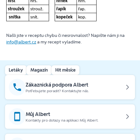
hrst
hrs.
hrnek
hrn.
stroužek
strouž.
řapík
řap.
snítka
snít.
kopeček
kop.
Našli jste v receptu chybu či nesrovnalost? Napište nám ji na
info@albert.cz
a my recept vyladíme.
Letáky
Magazín
Hit měsíce
Zákaznická podpora Albert
Potřebujete poradit? Kontaktujte nás.
Můj Albert
Kontakty pro dotazy na aplikaci Můj Albert.