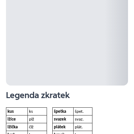
Legenda zkratek
kus
ks
špetka
špet.
lžíce
plž
svazek
svaz.
lžička
člž
plátek
plát.