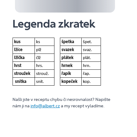
Legenda zkratek
kus
ks
špetka
špet.
lžíce
plž
svazek
svaz.
lžička
člž
plátek
plát.
hrst
hrs.
hrnek
hrn.
stroužek
strouž.
řapík
řap.
snítka
snít.
kopeček
kop.
Našli jste v receptu chybu či nesrovnalost? Napište
nám ji na
info@albert.cz
a my recept vyladíme.