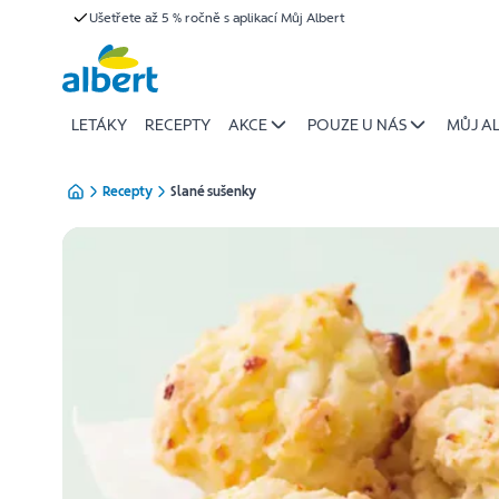
{name
Ušetřete až 5 % ročně s aplikací Můj Albert
Přeskočit
of
recipe}
|
Albert
LETÁKY
RECEPTY
AKCE
POUZE U NÁS
MŮJ A
Recepty
Slané sušenky