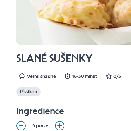
SLANÉ SUŠENKY
Velmi snadné
16-30 minut
0/5
Předkrm
Ingredience
4 porce