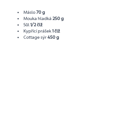
Máslo
70 g
Mouka hladká
250 g
Sůl
1/2 člž
Kypřící prášek
1 člž
Cottage sýr
450 g