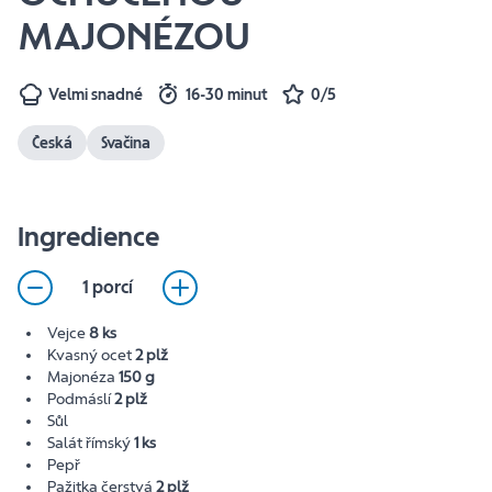
MAJONÉZOU
Velmi snadné
16-30 minut
0/5
Česká
Svačina
Ingredience
1 porcí
Vejce
8 ks
Kvasný ocet
2 plž
Majonéza
150 g
Podmáslí
2 plž
Sůl
Salát římský
1 ks
Pepř
Pažitka čerstvá
2 plž