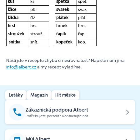
kus
ks
špetka
špet.
lžíce
plž
svazek
svaz.
lžička
člž
plátek
plát.
hrst
hrs.
hrnek
hrn.
stroužek
strouž.
řapík
řap.
snítka
snít.
kopeček
kop.
Našli jste v receptu chybu či nesrovnalost? Napište nám ji na
info@albert.cz
a my recept vyladíme.
Letáky
Magazín
Hit měsíce
Zákaznická podpora Albert
Potřebujete poradit? Kontaktujte nás.
Můj Albert