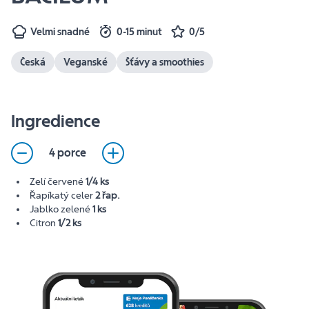
Velmi snadné
0-15 minut
0/5
Česká
Veganské
Šťávy a smoothies
Ingredience
4 porce
Zelí červené
1/4 ks
Řapíkatý celer
2 řap.
Jablko zelené
1 ks
Citron
1/2 ks