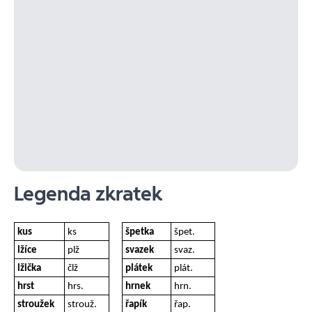
Legenda zkratek
kus
ks
špetka
špet.
lžíce
plž
svazek
svaz.
lžička
člž
plátek
plát.
hrst
hrs.
hrnek
hrn.
stroužek
strouž.
řapík
řap.