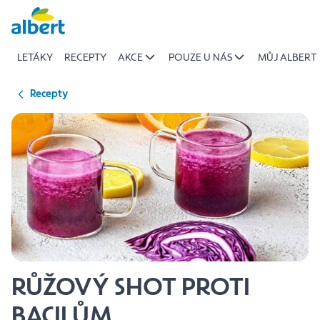
{name
Přeskočit
of
recipe}
LETÁKY
RECEPTY
AKCE
POUZE U NÁS
MŮJ ALBERT
|
Albert
Recepty
RŮŽOVÝ SHOT PROTI
BACILŮM