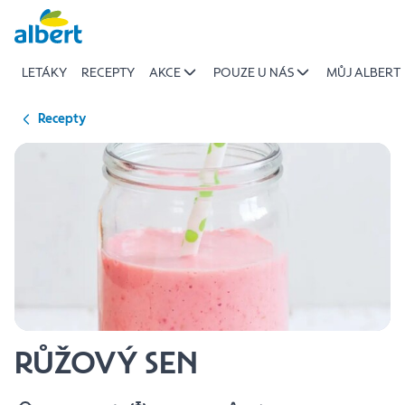
{name
Přeskočit
of
recipe}
LETÁKY
RECEPTY
AKCE
POUZE U NÁS
MŮJ ALBERT
|
Albert
Recepty
RŮŽOVÝ SEN