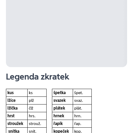
Legenda zkratek
kus
ks
špetka
špet.
lžíce
plž
svazek
svaz.
lžička
člž
plátek
plát.
hrst
hrs.
hrnek
hrn.
stroužek
strouž.
řapík
řap.
snítka
snít.
kopeček
kop.