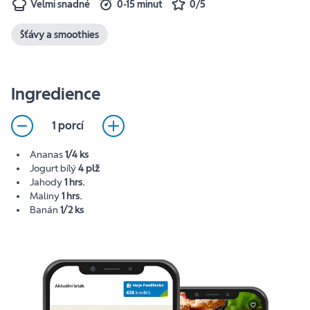
Velmi snadné
0-15 minut
0/5
Šťávy a smoothies
Ingredience
1 porcí
Ananas
1/4 ks
Jogurt bílý
4 plž
Jahody
1 hrs.
Maliny
1 hrs.
Banán
1/2 ks