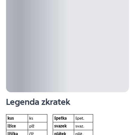
Legenda zkratek
kus
ks
špetka
špet.
lžíce
plž
svazek
svaz.
lžička
člž
plátek
plát.