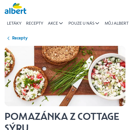
{name
Přeskočit
of
recipe}
LETÁKY
RECEPTY
AKCE
POUZE U NÁS
MŮJ ALBERT
|
Albert
Recepty
POMAZÁNKA Z COTTAGE
SÝRU