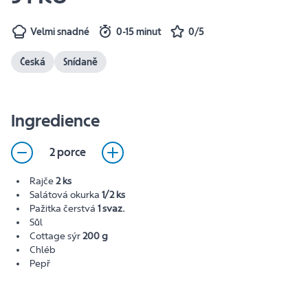
Velmi snadné
0-15 minut
0/5
Česká
Snídaně
Ingredience
2 porce
Rajče
2 ks
Salátová okurka
1/2 ks
Pažitka čerstvá
1 svaz.
Sůl
Cottage sýr
200 g
Chléb
Pepř