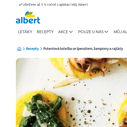
{name
Ušetřete až 5 % ročně s aplikací Můj Albert
Přeskočit
of
recipe}
|
Albert
LETÁKY
RECEPTY
AKCE
POUZE U NÁS
MŮJ A
Recepty
Polentová kolečka se špenátem, žampiony a rajčaty