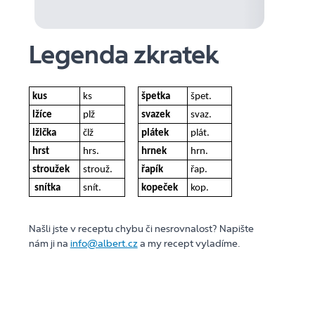
Legenda zkratek
kus
ks
špetka
špet.
lžíce
plž
svazek
svaz.
lžička
člž
plátek
plát.
hrst
hrs.
hrnek
hrn.
stroužek
strouž.
řapík
řap.
snítka
snít.
kopeček
kop.
Našli jste v receptu chybu či nesrovnalost? Napište
nám ji na
info@albert.cz
a my recept vyladíme.