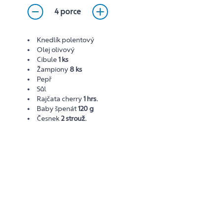
4 porce
Knedlík polentový
Olej olivový
Cibule
1 ks
Žampiony
8 ks
Pepř
Sůl
Rajčata cherry
1 hrs.
Baby špenát
120 g
Česnek
2 strouž.