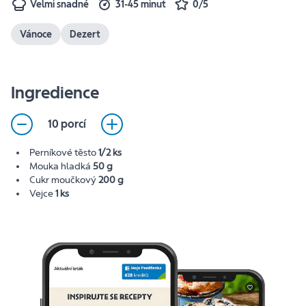
Velmi snadné
31-45 minut
0/5
Vánoce
Dezert
Ingredience
10 porcí
Perníkové těsto
1/2 ks
Mouka hladká
50 g
Cukr moučkový
200 g
Vejce
1 ks