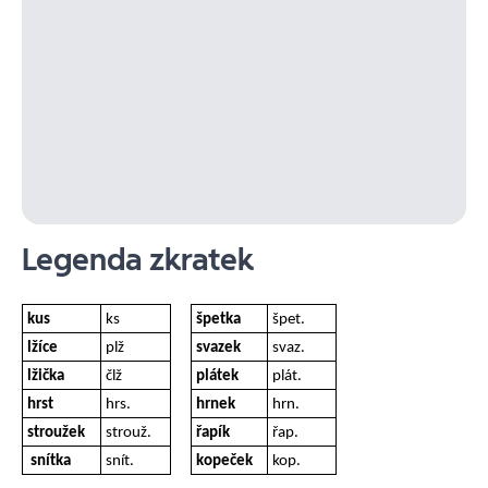
Legenda zkratek
kus
ks
špetka
špet.
lžíce
plž
svazek
svaz.
lžička
člž
plátek
plát.
hrst
hrs.
hrnek
hrn.
stroužek
strouž.
řapík
řap.
snítka
snít.
kopeček
kop.