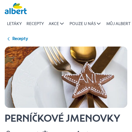
{name
Přeskočit
of
recipe}
LETÁKY
RECEPTY
AKCE
POUZE U NÁS
MŮJ ALBERT
|
Albert
Recepty
PERNÍČKOVÉ JMENOVKY