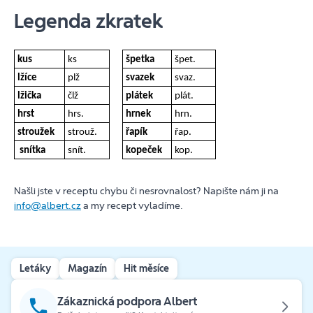
Legenda zkratek
kus
ks
špetka
špet.
lžíce
plž
svazek
svaz.
lžička
člž
plátek
plát.
hrst
hrs.
hrnek
hrn.
stroužek
strouž.
řapík
řap.
snítka
snít.
kopeček
kop.
Našli jste v receptu chybu či nesrovnalost? Napište nám ji na
info@albert.cz
a my recept vyladíme.
Letáky
Magazín
Hit měsíce
Zákaznická podpora Albert