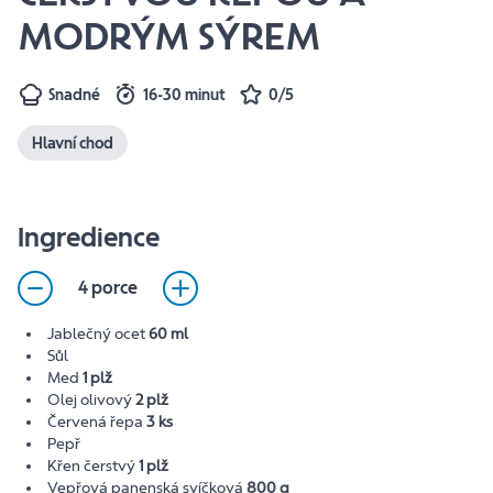
MODRÝM SÝREM
Snadné
16-30 minut
0/5
Hlavní chod
Ingredience
4 porce
Jablečný ocet
60 ml
Sůl
Med
1 plž
Olej olivový
2 plž
Červená řepa
3 ks
Pepř
Křen čerstvý
1 plž
Vepřová panenská svíčková
800 g