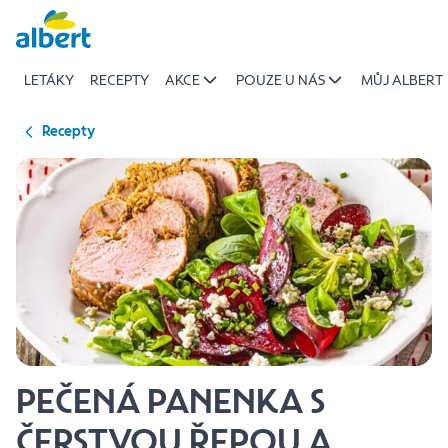
{name
Přeskočit
of
recipe}
LETÁKY
RECEPTY
AKCE
POUZE U NÁS
MŮJ ALBERT
|
Albert
Recepty
PEČENÁ PANENKA S
ČERSTVOU ŘEPOU A