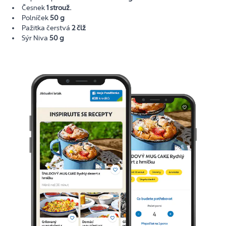
Česnek
1 strouž.
Polníček
50 g
Pažitka čerstvá
2 člž
Sýr Niva
50 g