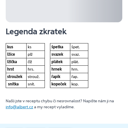
Legenda zkratek
kus
ks
špetka
špet.
lžíce
plž
svazek
svaz.
lžička
člž
plátek
plát.
hrst
hrs.
hrnek
hrn.
stroužek
strouž.
řapík
řap.
snítka
snít.
kopeček
kop.
Našli jste v receptu chybu či nesrovnalost? Napište nám ji na
info@albert.cz
a my recept vyladíme.