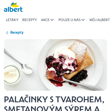
{name
Přeskočit
of
recipe}
LETÁKY
RECEPTY
AKCE
POUZE U NÁS
MŮJ ALBERT
|
Albert
Recepty
PALAČINKY S TVAROHEM,
SMETANOVÝM SÝREM A