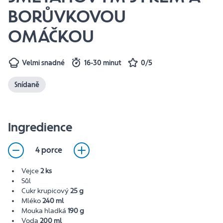
BORŮVKOVOU
OMÁČKOU
Velmi snadné
16-30 minut
0/5
Snídaně
Ingredience
4 porce
Vejce
2 ks
Sůl
Cukr krupicový
25 g
Mléko
240 ml
Mouka hladká
190 g
Voda
200 ml