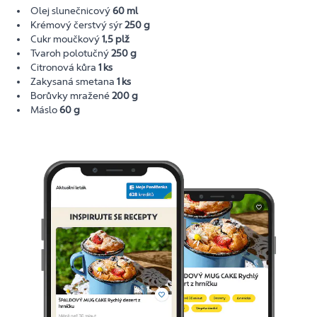
Olej slunečnicový
60 ml
Krémový čerstvý sýr
250 g
Cukr moučkový
1,5 plž
Tvaroh polotučný
250 g
Citronová kůra
1 ks
Zakysaná smetana
1 ks
Borůvky mražené
200 g
Máslo
60 g