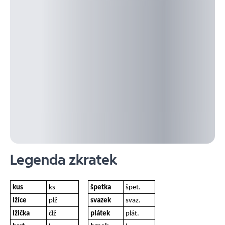
Legenda zkratek
kus
ks
špetka
špet.
lžíce
plž
svazek
svaz.
lžička
člž
plátek
plát.