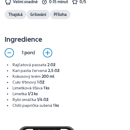
Velmi snadné
0-15 minut
0/5
Thajská
Grilování
Příloha
Ingredience
1 porcí
Rajčatová passata
2 člž
Kari pasta červená
2,5 člž
Kokosový krém
200 ml
Cukr třtinový
1 člž
Limetková šťáva
1 ks
Limetka
1/2 ks
Rybí omáčka
1/4 člž
Chilli paprička sušená
1 ks