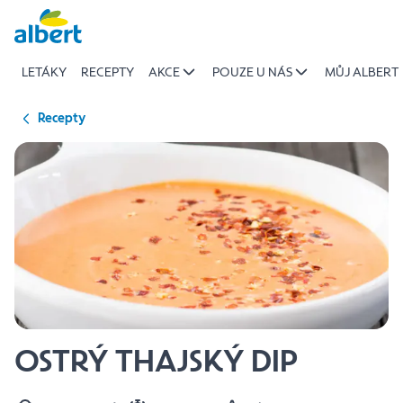
{name
Přeskočit
of
recipe}
LETÁKY
RECEPTY
AKCE
POUZE U NÁS
MŮJ ALBERT
|
Albert
Recepty
OSTRÝ THAJSKÝ DIP