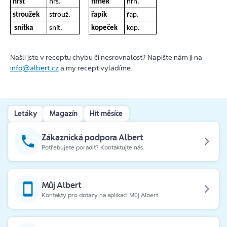
hrst
hrs.
hrnek
hrn.
stroužek
strouž.
řapík
řap.
snítka
snít.
kopeček
kop.
Našli jste v receptu chybu či nesrovnalost? Napište nám ji na
info@albert.cz
a my recept vyladíme.
Letáky
Magazín
Hit měsíce
Zákaznická podpora Albert
Potřebujete poradit? Kontaktujte nás.
Můj Albert
Kontakty pro dotazy na aplikaci Můj Albert.