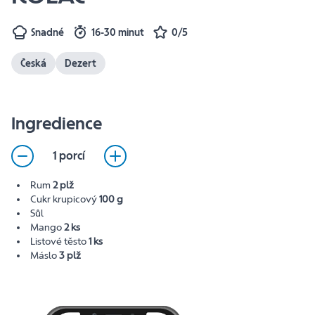
Snadné
16-30 minut
0/5
Česká
Dezert
Ingredience
1 porcí
Rum
2 plž
Cukr krupicový
100 g
Sůl
Mango
2 ks
Listové těsto
1 ks
Máslo
3 plž