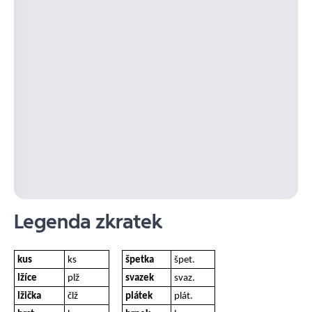
Legenda zkratek
kus
ks
špetka
špet.
lžíce
plž
svazek
svaz.
lžička
člž
plátek
plát.