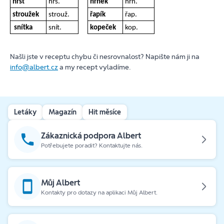
hrst
hrs.
hrnek
hrn.
stroužek
strouž.
řapík
řap.
snítka
snít.
kopeček
kop.
Našli jste v receptu chybu či nesrovnalost? Napište nám ji na
info@albert.cz
a my recept vyladíme.
Letáky
Magazín
Hit měsíce
Zákaznická podpora Albert
Potřebujete poradit? Kontaktujte nás.
Můj Albert
Kontakty pro dotazy na aplikaci Můj Albert.