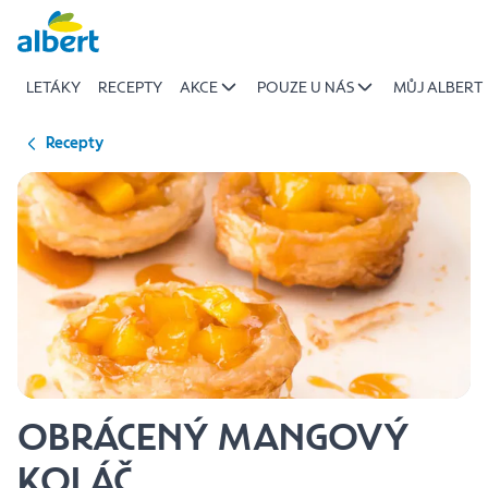
{name
Přeskočit
of
recipe}
LETÁKY
RECEPTY
AKCE
POUZE U NÁS
MŮJ ALBERT
|
Albert
Recepty
OBRÁCENÝ MANGOVÝ
KOLÁČ