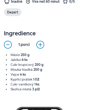
Snadné
Více než 60 minut
0/5
Dezert
Ingredience
1 porcí
Máslo
250 g
Jablko
6 ks
Cukr krupicový
250 g
Mouka hladká
250 g
Vejce
4 ks
Kypřící prášek
1 člž
Cukr vanilkový
1 ks
Skořice mletá
3 plž