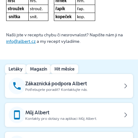
hrst
hrs.
hrnek
hrn.
stroužek
strouž.
řapík
řap.
snítka
snít.
kopeček
kop.
Našli jste v receptu chybu či nesrovnalost? Napište nám ji na
info@albert.cz
a my recept vyladíme.
Letáky
Magazín
Hit měsíce
Zákaznická podpora Albert
Potřebujete poradit? Kontaktujte nás.
Můj Albert
Kontakty pro dotazy na aplikaci Můj Albert.