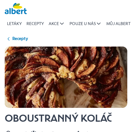
{name
Přeskočit
of
recipe}
LETÁKY
RECEPTY
AKCE
POUZE U NÁS
MŮJ ALBERT
|
Albert
Recepty
OBOUSTRANNÝ KOLÁČ