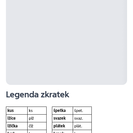
Legenda zkratek
kus
ks
špetka
špet.
lžíce
plž
svazek
svaz.
lžička
člž
plátek
plát.