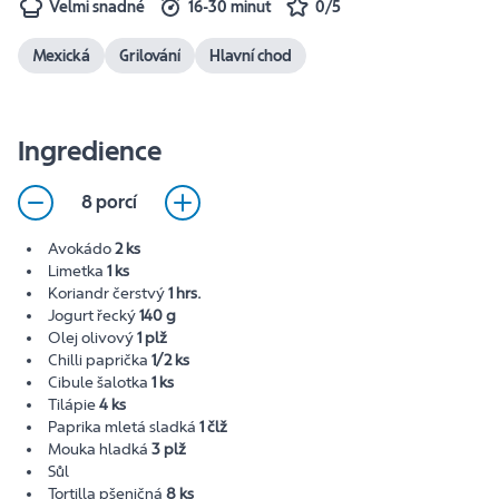
Velmi snadné
16-30 minut
0/5
Mexická
Grilování
Hlavní chod
Ingredience
8 porcí
Avokádo
2 ks
Limetka
1 ks
Koriandr čerstvý
1 hrs.
Jogurt řecký
140 g
Olej olivový
1 plž
Chilli paprička
1/2 ks
Cibule šalotka
1 ks
Tilápie
4 ks
Paprika mletá sladká
1 člž
Mouka hladká
3 plž
Sůl
Tortilla pšeničná
8 ks