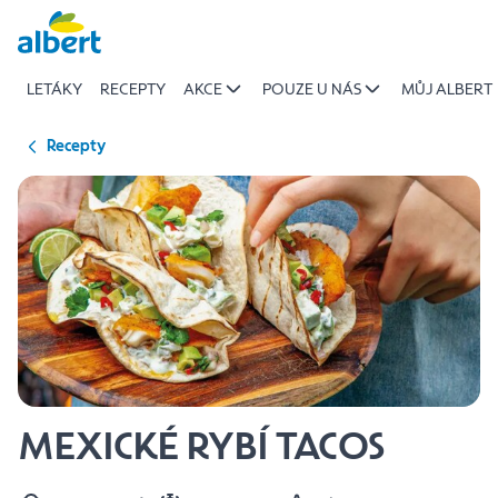
{name
Přeskočit
of
recipe}
LETÁKY
RECEPTY
AKCE
POUZE U NÁS
MŮJ ALBERT
|
Albert
Recepty
MEXICKÉ RYBÍ TACOS