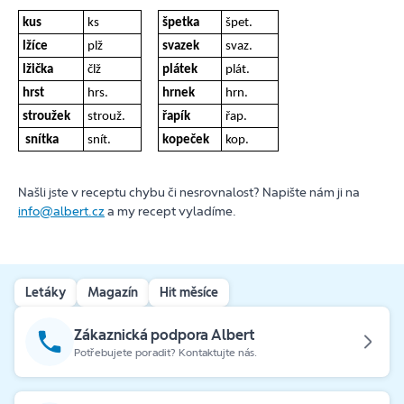
kus
ks
špetka
špet.
lžíce
plž
svazek
svaz.
lžička
člž
plátek
plát.
hrst
hrs.
hrnek
hrn.
stroužek
strouž.
řapík
řap.
snítka
snít.
kopeček
kop.
Našli jste v receptu chybu či nesrovnalost? Napište nám ji na
info@albert.cz
a my recept vyladíme.
Letáky
Magazín
Hit měsíce
Zákaznická podpora Albert
Potřebujete poradit? Kontaktujte nás.