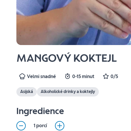
MANGOVÝ KOKTEJL
Velmi snadné
0-15 minut
0/5
Asijská
Alkoholické drinky a koktejly
Ingredience
1 porcí