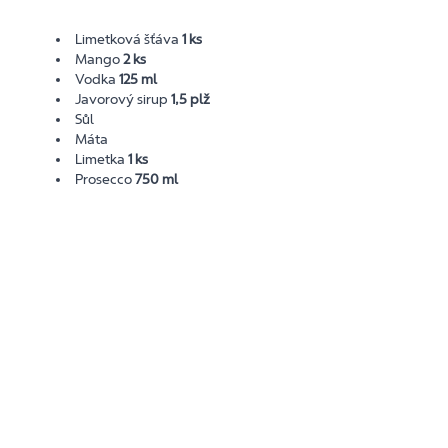
Limetková šťáva
1 ks
Mango
2 ks
Vodka
125 ml
Javorový sirup
1,5 plž
Sůl
Máta
Limetka
1 ks
Prosecco
750 ml