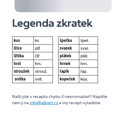
Legenda zkratek
kus
ks
špetka
špet.
lžíce
plž
svazek
svaz.
lžička
člž
plátek
plát.
hrst
hrs.
hrnek
hrn.
stroužek
strouž.
řapík
řap.
snítka
snít.
kopeček
kop.
Našli jste v receptu chybu či nesrovnalost? Napište
nám ji na
info@albert.cz
a my recept vyladíme.