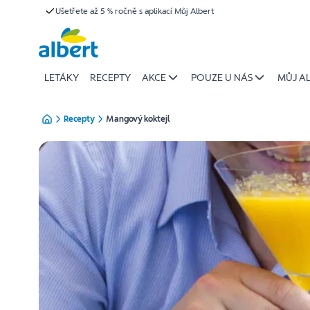
{name
Ušetřete až 5 % ročně s aplikací Můj Albert
Přeskočit
of
recipe}
|
Albert
LETÁKY
RECEPTY
AKCE
POUZE U NÁS
MŮJ A
Recepty
Mangový koktejl