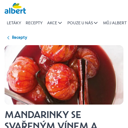
{name
Přeskočit
of
recipe}
LETÁKY
RECEPTY
AKCE
POUZE U NÁS
MŮJ ALBERT
|
Albert
Recepty
MANDARINKY SE
SVAŘENÝM VÍNEM A