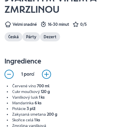
ZMRZLINOU
Velmi snadné
16-30 minut
0/5
Česká
Párty
Dezert
Ingredience
1 porcí
Červené víno
700 ml
Cukr moučkový
120 g
Vanilkový lusk
1 ks
Mandarinka
6 ks
Pistácie
3 plž
Zakysaná smetana
200 g
Skořice celá
1 ks
Zmrzlina vanilková