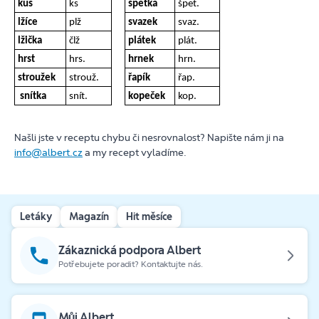
kus
ks
špetka
špet.
lžíce
plž
svazek
svaz.
lžička
člž
plátek
plát.
hrst
hrs.
hrnek
hrn.
stroužek
strouž.
řapík
řap.
snítka
snít.
kopeček
kop.
Našli jste v receptu chybu či nesrovnalost? Napište nám ji na
info@albert.cz
a my recept vyladíme.
Letáky
Magazín
Hit měsíce
Zákaznická podpora Albert
Potřebujete poradit? Kontaktujte nás.
Můj Albert