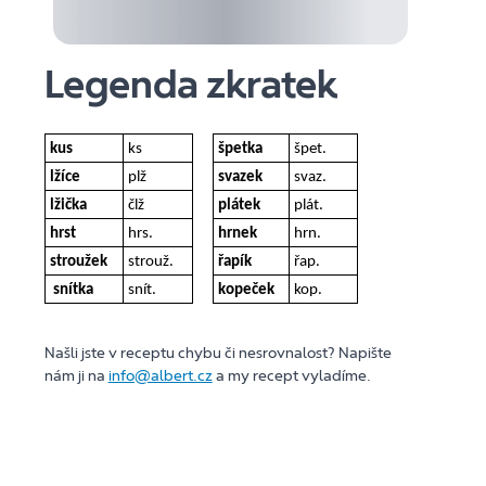
Legenda zkratek
kus
ks
špetka
špet.
lžíce
plž
svazek
svaz.
lžička
člž
plátek
plát.
hrst
hrs.
hrnek
hrn.
stroužek
strouž.
řapík
řap.
snítka
snít.
kopeček
kop.
Našli jste v receptu chybu či nesrovnalost? Napište
nám ji na
info@albert.cz
a my recept vyladíme.