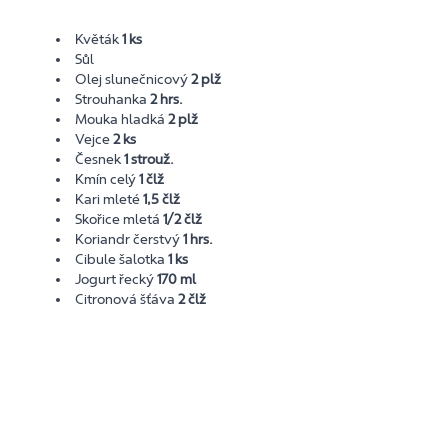
Květák
1 ks
Sůl
Olej slunečnicový
2 plž
Strouhanka
2 hrs.
Mouka hladká
2 plž
Vejce
2 ks
Česnek
1 strouž.
Kmín celý
1 člž
Kari mleté
1,5 člž
Skořice mletá
1/2 člž
Koriandr čerstvý
1 hrs.
Cibule šalotka
1 ks
Jogurt řecký
170 ml
Citronová šťáva
2 člž