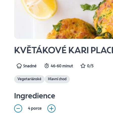
KVĚTÁKOVÉ KARI PLAC
Snadné
46-60 minut
0/5
Vegetariánské
Hlavní chod
Ingredience
4 porce