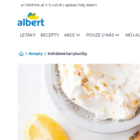
{name
Ušetřete až 5 % ročně s aplikací Můj Albert
Přeskočit
of
recipe}
|
Albert
LETÁKY
RECEPTY
AKCE
POUZE U NÁS
MŮJ A
Recepty
Květákové kari placičky