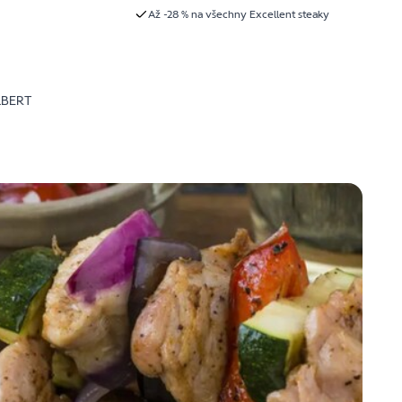
Až -28 % na všechny Excellent steaky
LBERT