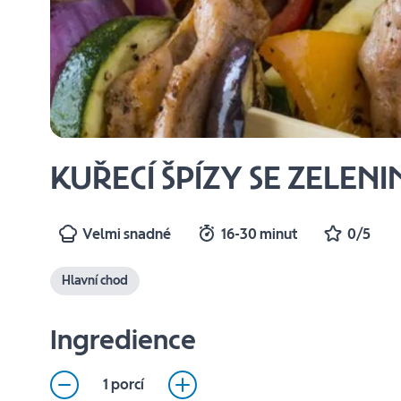
KUŘECÍ ŠPÍZY SE ZELEN
Velmi snadné
16-30 minut
0/5
Hlavní chod
Ingredience
1 porcí