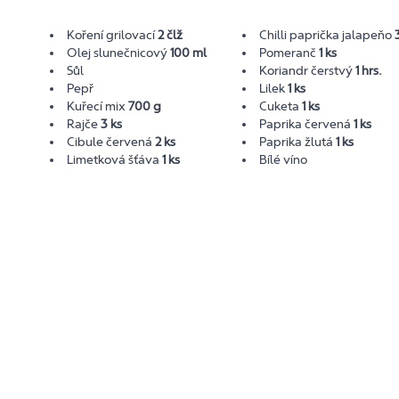
Koření grilovací
2 člž
Chilli paprička jalapeňo
Olej slunečnicový
100 ml
Pomeranč
1 ks
Sůl
Koriandr čerstvý
1 hrs.
Pepř
Lilek
1 ks
Kuřecí mix
700 g
Cuketa
1 ks
Rajče
3 ks
Paprika červená
1 ks
Cibule červená
2 ks
Paprika žlutá
1 ks
Limetková šťáva
1 ks
Bílé víno