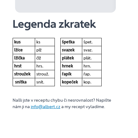
Legenda zkratek
kus
ks
špetka
špet.
lžíce
plž
svazek
svaz.
lžička
člž
plátek
plát.
hrst
hrs.
hrnek
hrn.
stroužek
strouž.
řapík
řap.
snítka
snít.
kopeček
kop.
Našli jste v receptu chybu či nesrovnalost? Napište
nám ji na
info@albert.cz
a my recept vyladíme.