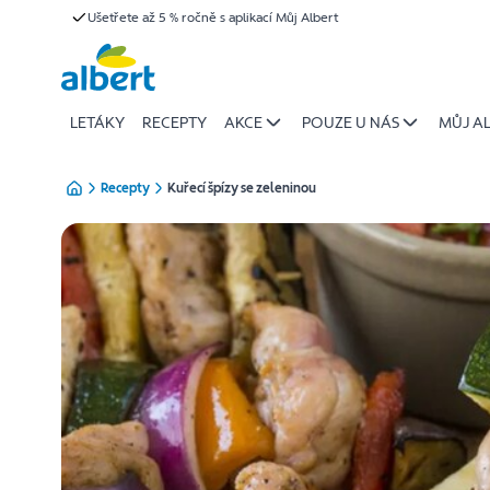
{name
Ušetřete až 5 % ročně s aplikací Můj Albert
Přeskočit
of
recipe}
|
Albert
LETÁKY
RECEPTY
AKCE
POUZE U NÁS
MŮJ A
Recepty
Kuřecí špízy se zeleninou