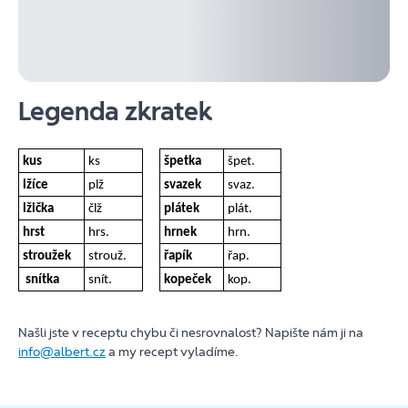
Legenda zkratek
kus
ks
špetka
špet.
lžíce
plž
svazek
svaz.
lžička
člž
plátek
plát.
hrst
hrs.
hrnek
hrn.
stroužek
strouž.
řapík
řap.
snítka
snít.
kopeček
kop.
Našli jste v receptu chybu či nesrovnalost? Napište nám ji na
info@albert.cz
a my recept vyladíme.