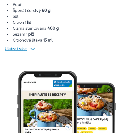
Pepř
Špenát čerstvý
60 g
Sůl
Citron
1 ks
Cizrna sterilovaná
400 g
Sezam
1 plž
Citronová šťáva
15 ml
Ukázat více