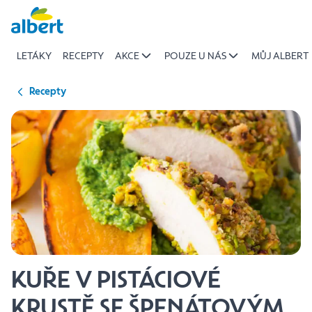
{name
Přeskočit
of
recipe}
LETÁKY
RECEPTY
AKCE
POUZE U NÁS
MŮJ ALBERT
|
Albert
Recepty
KUŘE V PISTÁCIOVÉ
KRUSTĚ SE ŠPENÁTOVÝM