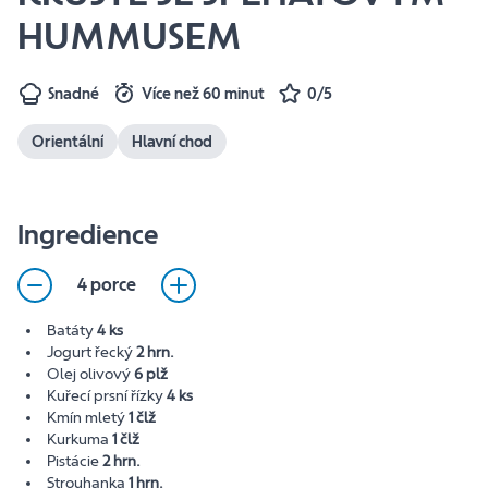
HUMMUSEM
Snadné
Více než 60 minut
0/5
Orientální
Hlavní chod
Ingredience
4 porce
Batáty
4 ks
Jogurt řecký
2 hrn.
Olej olivový
6 plž
Kuřecí prsní řízky
4 ks
Kmín mletý
1 člž
Kurkuma
1 člž
Pistácie
2 hrn.
Strouhanka
1 hrn.