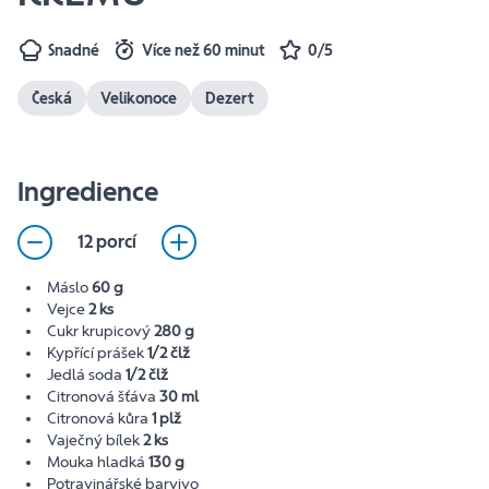
Snadné
Více než 60 minut
0/5
Česká
Velikonoce
Dezert
Ingredience
12 porcí
Máslo
60 g
Vejce
2 ks
Cukr krupicový
280 g
Kypřící prášek
1/2 člž
Jedlá soda
1/2 člž
Citronová šťáva
30 ml
Citronová kůra
1 plž
Vaječný bílek
2 ks
Mouka hladká
130 g
Potravinářské barvivo