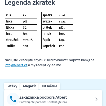
Legenda zkratek
kus
ks
špetka
špet.
lžíce
plž
svazek
svaz.
lžička
člž
plátek
plát.
hrst
hrs.
hrnek
hrn.
stroužek
strouž.
řapík
řap.
snítka
snít.
kopeček
kop.
Našli jste v receptu chybu či nesrovnalost? Napište nám ji na
info@albert.cz
a my recept vyladíme.
Letáky
Magazín
Hit měsíce
Zákaznická podpora Albert
Potřebujete poradit? Kontaktujte nás.