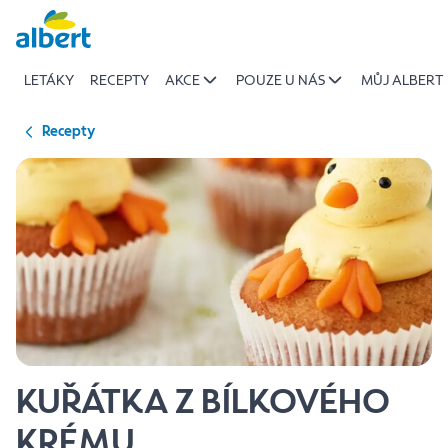
{name
Přeskočit
of
recipe}
LETÁKY
RECEPTY
AKCE
POUZE U NÁS
MŮJ ALBERT
|
Albert
Recepty
KUŘÁTKA Z BÍLKOVÉHO
KRÉMU