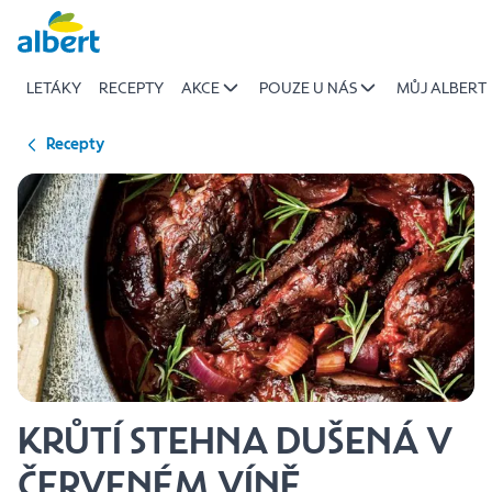
{name
Přeskočit
of
recipe}
LETÁKY
RECEPTY
AKCE
POUZE U NÁS
MŮJ ALBERT
|
Albert
Recepty
KRŮTÍ STEHNA DUŠENÁ V
ČERVENÉM VÍNĚ