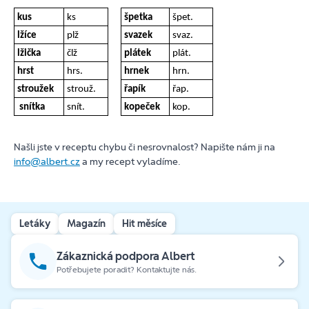
kus
ks
špetka
špet.
lžíce
plž
svazek
svaz.
lžička
člž
plátek
plát.
hrst
hrs.
hrnek
hrn.
stroužek
strouž.
řapík
řap.
snítka
snít.
kopeček
kop.
Našli jste v receptu chybu či nesrovnalost? Napište nám ji na
info@albert.cz
a my recept vyladíme.
Letáky
Magazín
Hit měsíce
Zákaznická podpora Albert
Potřebujete poradit? Kontaktujte nás.