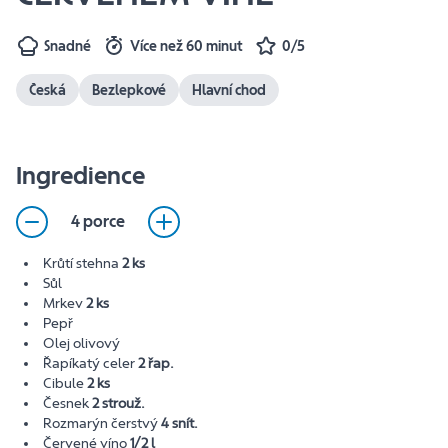
Snadné
Více než 60 minut
0/5
Česká
Bezlepkové
Hlavní chod
Ingredience
4 porce
Krůtí stehna
2 ks
Sůl
Mrkev
2 ks
Pepř
Olej olivový
Řapíkatý celer
2 řap.
Cibule
2 ks
Česnek
2 strouž.
Rozmarýn čerstvý
4 snít.
Červené víno
1/2 l