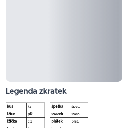
Legenda zkratek
kus
ks
špetka
špet.
lžíce
plž
svazek
svaz.
lžička
člž
plátek
plát.