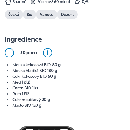
Snadné
Více než 60 minut
0/5
Česká
Bio
Vánoce
Dezert
Ingredience
30 porcí
Mouka kokosová BIO
80 g
Mouka hladká BIO
180 g
Cukr kokosový BIO
50 g
Med
1 plž
Citron BIO
1 ks
Rum
1 člž
Cukr moučkový
20 g
Máslo BIO
120 g