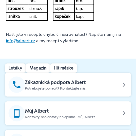
hrst
hrs.
hrnek
hrn.
stroužek
strouž.
řapík
řap.
snítka
snít.
kopeček
kop.
Našli jste v receptu chybu či nesrovnalost? Napište nám ji na
info@albert.cz
a my recept vyladíme.
Letáky
Magazín
Hit měsíce
Zákaznická podpora Albert
Potřebujete poradit? Kontaktujte nás.
Můj Albert
Kontakty pro dotazy na aplikaci Můj Albert.