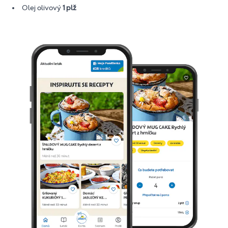
Olej olivový
1 plž