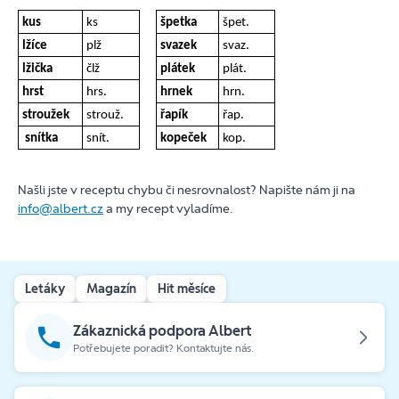
kus
ks
špetka
špet.
lžíce
plž
svazek
svaz.
lžička
člž
plátek
plát.
hrst
hrs.
hrnek
hrn.
stroužek
strouž.
řapík
řap.
snítka
snít.
kopeček
kop.
Našli jste v receptu chybu či nesrovnalost? Napište nám ji na
info@albert.cz
a my recept vyladíme.
Letáky
Magazín
Hit měsíce
Zákaznická podpora Albert
Potřebujete poradit? Kontaktujte nás.