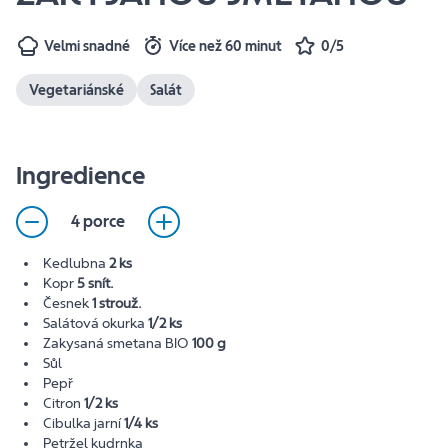
Velmi snadné
Více než 60 minut
0/5
Vegetariánské
Salát
Ingredience
4 porce
Kedlubna
2 ks
Kopr
5 snít.
Česnek
1 strouž.
Salátová okurka
1/2 ks
Zakysaná smetana BIO
100 g
Sůl
Pepř
Citron
1/2 ks
Cibulka jarní
1/4 ks
Petržel kudrnka