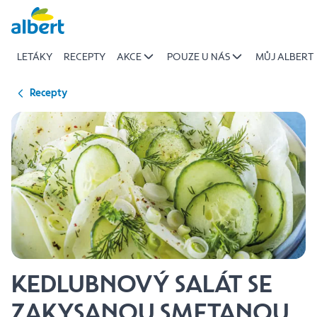
{name
Přeskočit
of
recipe}
LETÁKY
RECEPTY
AKCE
POUZE U NÁS
MŮJ ALBERT
|
Albert
Recepty
KEDLUBNOVÝ SALÁT SE
ZAKYSANOU SMETANOU