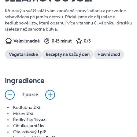
Křupavý a svěží salát vám zaručeně spraví náladu a pozvedne
sebevědomí při jarním detoxu. Přidali jsme do něj i mladé
kedlubnové listy, které obsahují více vitamínu C, vápníku, draslíku
i železa než samotná bulva.
Velmi snadné
0-15 minut
0/5
Vegetariánské
Recepty na každý den
Hlavní chod
Ingredience
2 porce
Kedlubna
2 ks
Mrkev
2 ks
Ředkvičky
1 svaz.
Cibulka jarní
1 ks
Olej olivový
1 plž