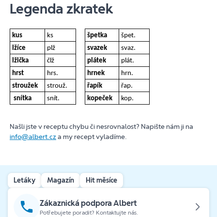
Legenda zkratek
kus
ks
špetka
špet.
lžíce
plž
svazek
svaz.
lžička
člž
plátek
plát.
hrst
hrs.
hrnek
hrn.
stroužek
strouž.
řapík
řap.
snítka
snít.
kopeček
kop.
Našli jste v receptu chybu či nesrovnalost? Napište nám ji na
info@albert.cz
a my recept vyladíme.
Letáky
Magazín
Hit měsíce
Zákaznická podpora Albert
Potřebujete poradit? Kontaktujte nás.