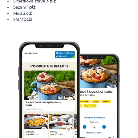
Limetková šťáva
3 plž
Sezam
1 plž
Med
2 člž
Sůl
1/2 člž