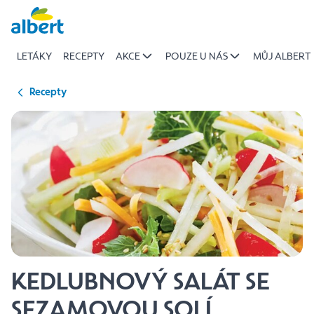
{name
Přeskočit
of
recipe}
LETÁKY
RECEPTY
AKCE
POUZE U NÁS
MŮJ ALBERT
|
Albert
Recepty
KEDLUBNOVÝ SALÁT SE
SEZAMOVOU SOLÍ