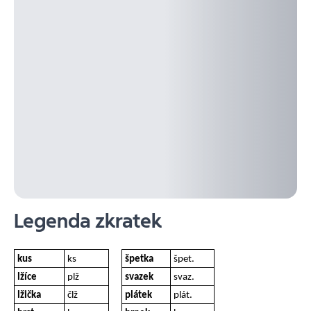
Legenda zkratek
kus
ks
špetka
špet.
lžíce
plž
svazek
svaz.
lžička
člž
plátek
plát.