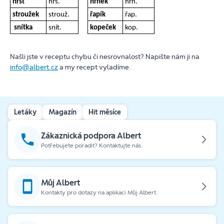
hrst
hrs.
hrnek
hrn.
stroužek
strouž.
řapík
řap.
snítka
snít.
kopeček
kop.
Našli jste v receptu chybu či nesrovnalost? Napište nám ji na
info@albert.cz
a my recept vyladíme.
Letáky
Magazín
Hit měsíce
Zákaznická podpora Albert
Potřebujete poradit? Kontaktujte nás.
Můj Albert
Kontakty pro dotazy na aplikaci Můj Albert.