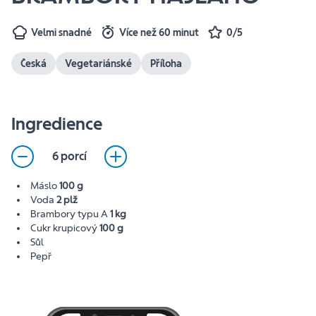
Velmi snadné
Více než 60 minut
0/5
Česká
Vegetariánské
Příloha
Ingredience
6 porcí
Máslo
100 g
Voda
2 plž
Brambory typu A
1 kg
Cukr krupicový
100 g
Sůl
Pepř