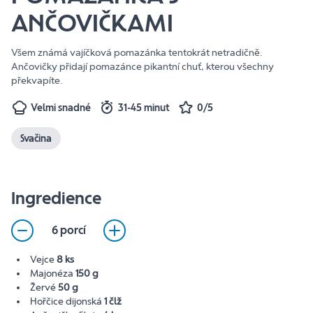
ANČOVIČKAMI
Všem známá vajíčková pomazánka tentokrát netradičně.
Ančovičky přidají pomazánce pikantní chuť, kterou všechny
překvapíte.
Velmi snadné
31-45 minut
0/5
Svačina
Ingredience
6 porcí
Vejce
8 ks
Majonéza
150 g
Žervé
50 g
Hořčice dijonská
1 člž