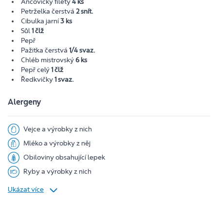
Ančovičky filety
4 ks
Petrželka čerstvá
2 snít.
Cibulka jarní
3 ks
Sůl
1 člž
Pepř
Pažitka čerstvá
1/4 svaz.
Chléb mistrovský
6 ks
Pepř celý
1 člž
Ředkvičky
1 svaz.
Alergeny
Vejce a výrobky z nich
Mléko a výrobky z něj
Obiloviny obsahující lepek
Ryby a výrobky z nich
Ukázat více