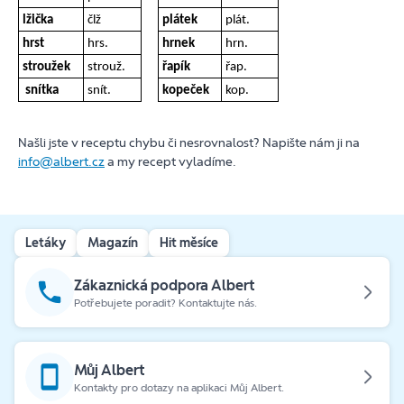
lžička
člž
plátek
plát.
hrst
hrs.
hrnek
hrn.
stroužek
strouž.
řapík
řap.
snítka
snít.
kopeček
kop.
Našli jste v receptu chybu či nesrovnalost? Napište nám ji na
info@albert.cz
a my recept vyladíme.
Letáky
Magazín
Hit měsíce
Zákaznická podpora Albert
Potřebujete poradit? Kontaktujte nás.
Můj Albert
Kontakty pro dotazy na aplikaci Můj Albert.