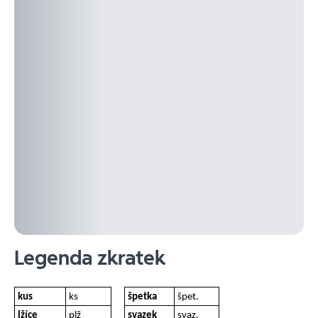
Legenda zkratek
kus
ks
špetka
špet.
lžíce
plž
svazek
svaz.