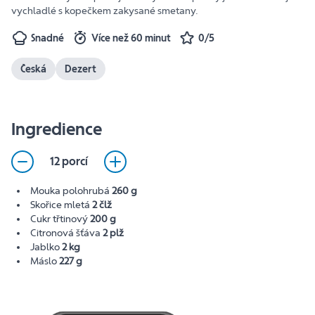
vychladlé s kopečkem zakysané smetany.
Snadné
Více než 60 minut
0/5
Česká
Dezert
Ingredience
12 porcí
Mouka polohrubá
260 g
Skořice mletá
2 člž
Cukr třtinový
200 g
Citronová šťáva
2 plž
Jablko
2 kg
Máslo
227 g