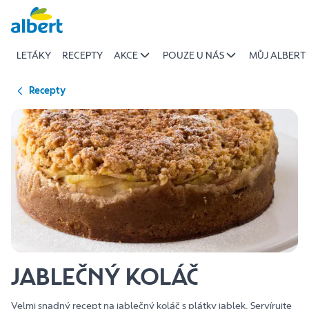
{name
Přeskočit
of
recipe}
LETÁKY
RECEPTY
AKCE
POUZE U NÁS
MŮJ ALBERT
|
Albert
Recepty
JABLEČNÝ KOLÁČ
Velmi snadný recept na jablečný koláč s plátky jablek. Servírujte