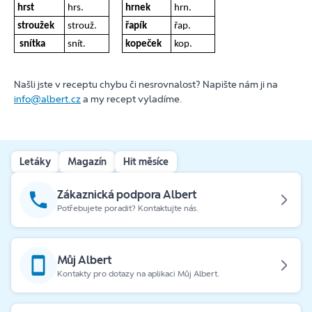
hrst
hrs.
hrnek
hrn.
stroužek
strouž.
řapík
řap.
snítka
snít.
kopeček
kop.
Našli jste v receptu chybu či nesrovnalost? Napište nám ji na
info@albert.cz
a my recept vyladíme.
Letáky
Magazín
Hit měsíce
Zákaznická podpora Albert
Potřebujete poradit? Kontaktujte nás.
Můj Albert
Kontakty pro dotazy na aplikaci Můj Albert.