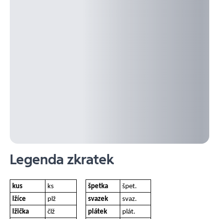
Legenda zkratek
kus
ks
špetka
špet.
lžíce
plž
svazek
svaz.
lžička
člž
plátek
plát.