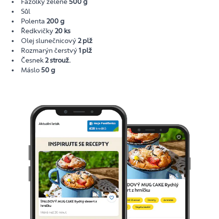
Fazolky zelené
500 g
Sůl
Polenta
200 g
Ředkvičky
20 ks
Olej slunečnicový
2 plž
Rozmarýn čerstvý
1 plž
Česnek
2 strouž.
Máslo
50 g