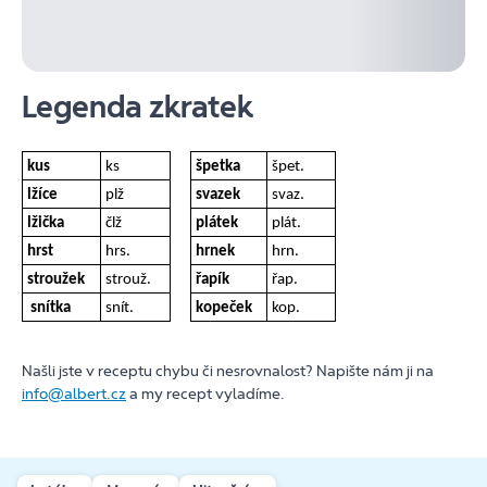
Legenda zkratek
kus
ks
špetka
špet.
lžíce
plž
svazek
svaz.
lžička
člž
plátek
plát.
hrst
hrs.
hrnek
hrn.
stroužek
strouž.
řapík
řap.
snítka
snít.
kopeček
kop.
Našli jste v receptu chybu či nesrovnalost? Napište nám ji na
info@albert.cz
a my recept vyladíme.