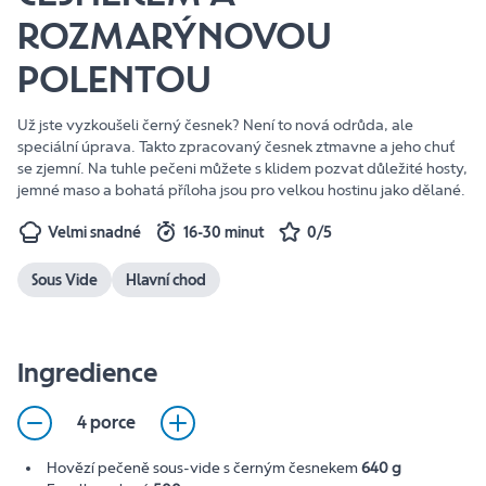
ROZMARÝNOVOU
POLENTOU
Už jste vyzkoušeli černý česnek? Není to nová odrůda, ale
speciální úprava. Takto zpracovaný česnek ztmavne a jeho chuť
se zjemní. Na tuhle pečeni můžete s klidem pozvat důležité hosty,
jemné maso a bohatá příloha jsou pro velkou hostinu jako dělané.
Velmi snadné
16-30 minut
0/5
Sous Vide
Hlavní chod
Ingredience
4 porce
Hovězí pečeně sous-vide s černým česnekem
640 g