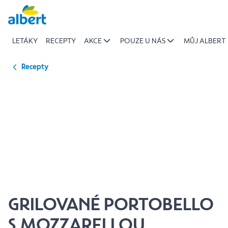
{name
Přeskočit
of
recipe}
LETÁKY
RECEPTY
AKCE
POUZE U NÁS
MŮJ ALBERT
|
Albert
Recepty
GRILOVANÉ PORTOBELLO
S MOZZARELLOU