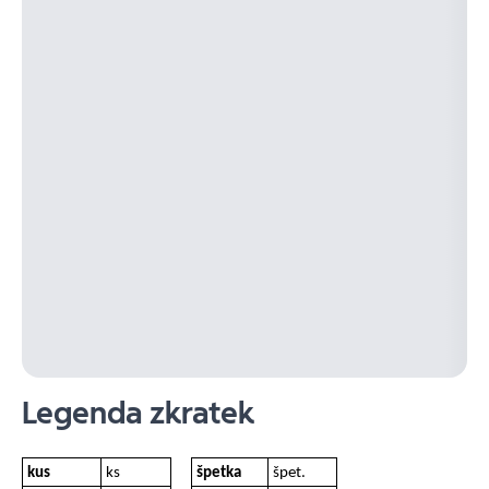
Legenda zkratek
kus
ks
špetka
špet.