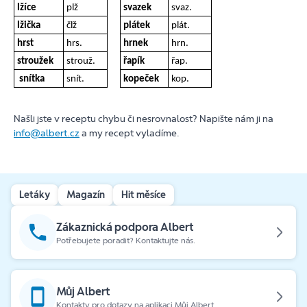
lžíce
plž
svazek
svaz.
lžička
člž
plátek
plát.
hrst
hrs.
hrnek
hrn.
stroužek
strouž.
řapík
řap.
snítka
snít.
kopeček
kop.
Našli jste v receptu chybu či nesrovnalost? Napište nám ji na
info@albert.cz
a my recept vyladíme.
Letáky
Magazín
Hit měsíce
Zákaznická podpora Albert
Potřebujete poradit? Kontaktujte nás.
Můj Albert
Kontakty pro dotazy na aplikaci Můj Albert.