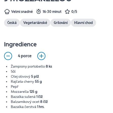
Velmi snadné
16-30 minut
0/5
Česká
Vegetariánské
Grilování
Hlavní chod
Ingredience
4 porce
Žampiony portobello
8 ks
Sůl
Olej olivový
5 plž
Rajčata cherry
55 g
Pepř
Mozzarella
125 g
Bazalka sušená
1 člž
Balzamikový ocet
8 člž
Bazalka čerstvá
1 hrs.