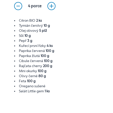
4 porce
Citron BIO
2 ks
Tymián čerstvý
10 g
Olej olivový
5 plž
Sůl
10 g
Pepř
3 g
Kuřecí prsní řízky
4 ks
Paprika červená
100 g
Paprika žlutá
100 g
Cibule červená
100 g
Rajčata cherry
200 g
Mini okurky
100 g
Olivy černé
80 g
Feta
100 g
Oregano sušené
Salát Little gem
1 ks