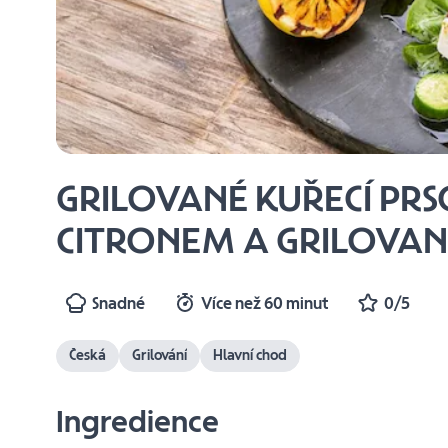
GRILOVANÉ KUŘECÍ PR
CITRONEM A GRILOVA
Snadné
Více než 60 minut
0/5
Česká
Grilování
Hlavní chod
Ingredience