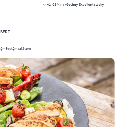
Až -28 % na všechny Excellent steaky
LBERT
vaným řeckým salátem