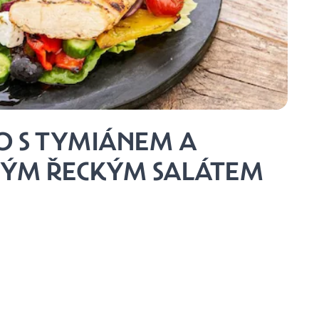
SO S TYMIÁNEM A
NÝM ŘECKÝM SALÁTEM