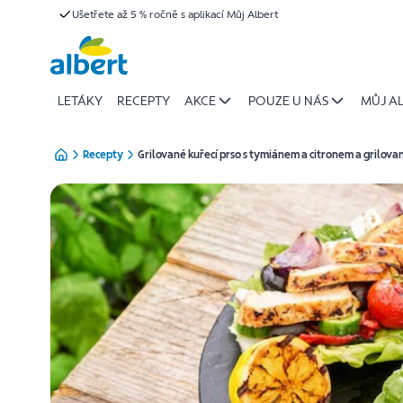
{name
Ušetřete až 5 % ročně s aplikací Můj Albert
Přeskočit
of
recipe}
|
Albert
LETÁKY
RECEPTY
AKCE
POUZE U NÁS
MŮJ A
Recepty
Grilované kuřecí prso s tymiánem a citronem a grilo