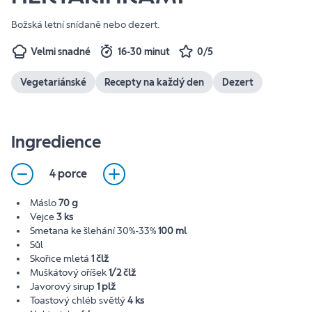
Božská letní snídaně nebo dezert.
Velmi snadné
16-30 minut
0/5
Vegetariánské
Recepty na každý den
Dezert
Ingredience
4 porce
Máslo
70 g
Vejce
3 ks
Smetana ke šlehání 30%-33%
100 ml
Sůl
Skořice mletá
1 člž
Muškátový oříšek
1/2 člž
Javorový sirup
1 plž
Toastový chléb světlý
4 ks