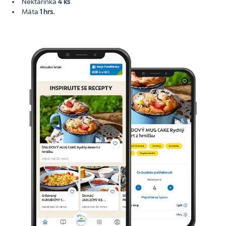
Nektarinka
4 ks
Máta
1 hrs.