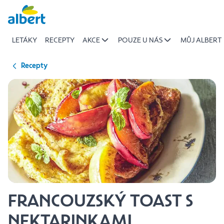
{name
Přeskočit
of
recipe}
LETÁKY
RECEPTY
AKCE
POUZE U NÁS
MŮJ ALBERT
|
Albert
Recepty
FRANCOUZSKÝ TOAST S
NEKTARINKAMI