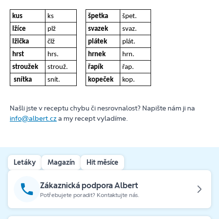
kus
ks
špetka
špet.
lžíce
plž
svazek
svaz.
lžička
člž
plátek
plát.
hrst
hrs.
hrnek
hrn.
stroužek
strouž.
řapík
řap.
snítka
snít.
kopeček
kop.
Našli jste v receptu chybu či nesrovnalost? Napište nám ji na
info@albert.cz
a my recept vyladíme.
Letáky
Magazín
Hit měsíce
Zákaznická podpora Albert
Potřebujete poradit? Kontaktujte nás.