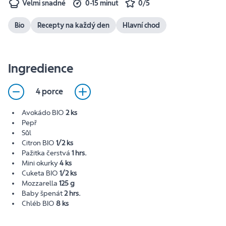
Velmi snadné
0-15 minut
0/5
Bio
Recepty na každý den
Hlavní chod
Ingredience
4 porce
Avokádo BIO
2 ks
Pepř
Sůl
Citron BIO
1/2 ks
Pažitka čerstvá
1 hrs.
Mini okurky
4 ks
Cuketa BIO
1/2 ks
Mozzarella
125 g
Baby špenát
2 hrs.
Chléb BIO
8 ks