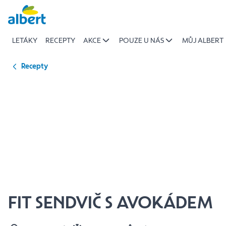
{name
Přeskočit
of
recipe}
LETÁKY
RECEPTY
AKCE
POUZE U NÁS
MŮJ ALBERT
|
Albert
Recepty
FIT SENDVIČ S AVOKÁDEM