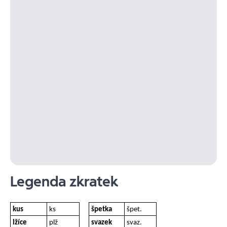
Legenda zkratek
kus
ks
špetka
špet.
lžíce
plž
svazek
svaz.