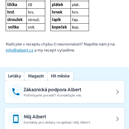
lžička
člž
plátek
plát.
hrst
hrs.
hrnek
hrn.
stroužek
strouž.
řapík
řap.
snítka
snít.
kopeček
kop.
Našli jste v receptu chybu či nesrovnalost? Napište nám ji na
info@albert.cz
a my recept vyladíme.
Letáky
Magazín
Hit měsíce
Zákaznická podpora Albert
Potřebujete poradit? Kontaktujte nás.
Můj Albert
Kontakty pro dotazy na aplikaci Můj Albert.