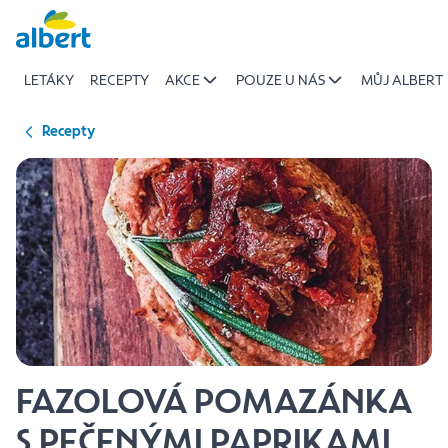
{name
Přeskočit
of
recipe}
LETÁKY
RECEPTY
AKCE
POUZE U NÁS
MŮJ ALBERT
|
Albert
Recepty
FAZOLOVÁ POMAZÁNKA
S PEČENÝMI PAPRIKAMI