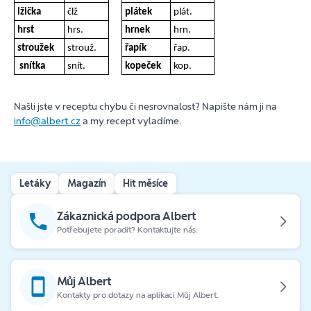
lžička
člž
plátek
plát.
hrst
hrs.
hrnek
hrn.
stroužek
strouž.
řapík
řap.
snítka
snít.
kopeček
kop.
Našli jste v receptu chybu či nesrovnalost? Napište nám ji na
info@albert.cz
a my recept vyladíme.
Letáky
Magazín
Hit měsíce
Zákaznická podpora Albert
Potřebujete poradit? Kontaktujte nás.
Můj Albert
Kontakty pro dotazy na aplikaci Můj Albert.