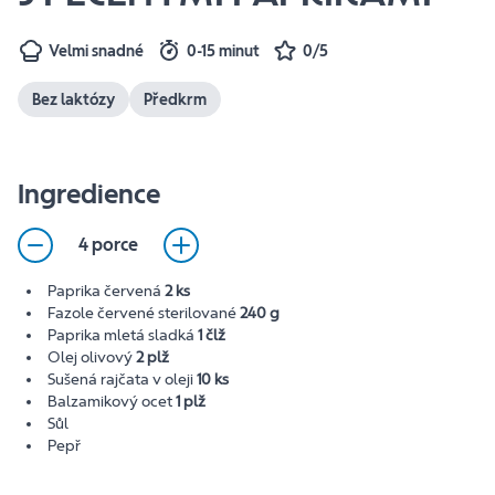
Velmi snadné
0-15 minut
0/5
Bez laktózy
Předkrm
Ingredience
4 porce
Paprika červená
2 ks
Fazole červené sterilované
240 g
Paprika mletá sladká
1 člž
Olej olivový
2 plž
Sušená rajčata v oleji
10 ks
Balzamikový ocet
1 plž
Sůl
Pepř