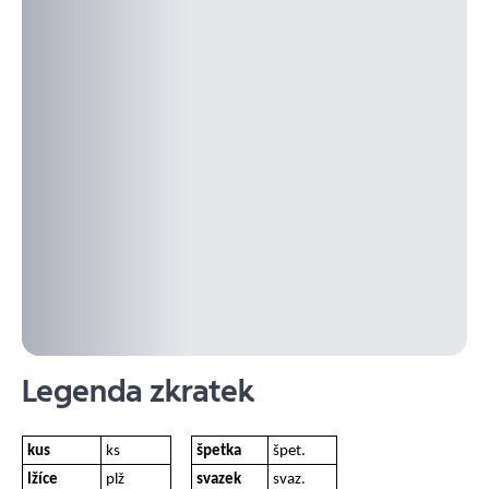
Legenda zkratek
kus
ks
špetka
špet.
lžíce
plž
svazek
svaz.