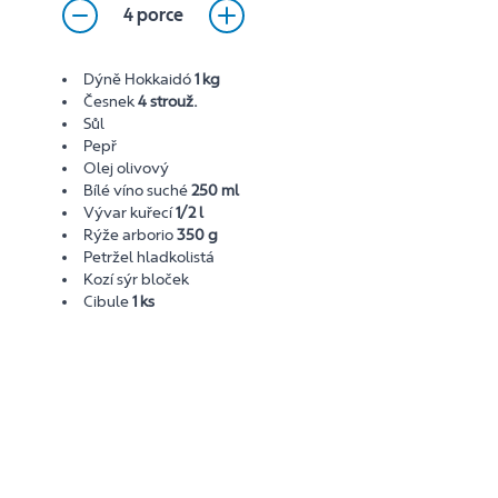
4 porce
Dýně Hokkaidó
1 kg
Česnek
4 strouž.
Sůl
Pepř
Olej olivový
Bílé víno suché
250 ml
Vývar kuřecí
1/2 l
Rýže arborio
350 g
Petržel hladkolistá
Kozí sýr bloček
Cibule
1 ks