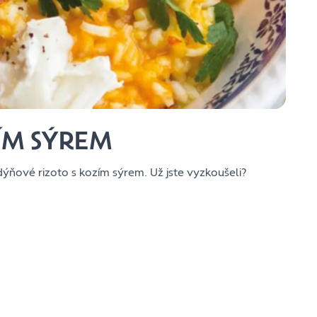
ÍM SÝREM
dýňové rizoto s kozím sýrem. Už jste vyzkoušeli?