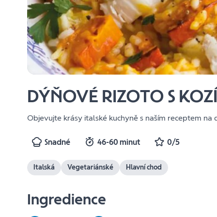
DÝŇOVÉ RIZOTO S KOZ
Objevujte krásy italské kuchyně s naším receptem na 
Snadné
46-60 minut
0/5
Italská
Vegetariánské
Hlavní chod
Ingredience