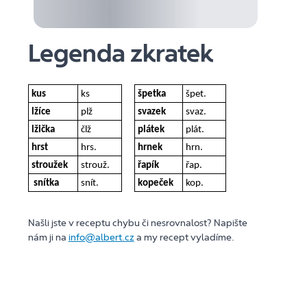
Legenda zkratek
kus
ks
špetka
špet.
lžíce
plž
svazek
svaz.
lžička
člž
plátek
plát.
hrst
hrs.
hrnek
hrn.
stroužek
strouž.
řapík
řap.
snítka
snít.
kopeček
kop.
Našli jste v receptu chybu či nesrovnalost? Napište
nám ji na
info@albert.cz
a my recept vyladíme.