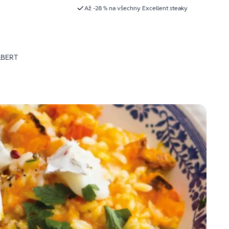
Až -28 % na všechny Excellent steaky
LBERT