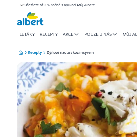
{name
Ušetřete až 5 % ročně s aplikací Můj Albert
Přeskočit
of
recipe}
|
Albert
LETÁKY
RECEPTY
AKCE
POUZE U NÁS
MŮJ A
Recepty
Dýňové rizoto s kozím sýrem