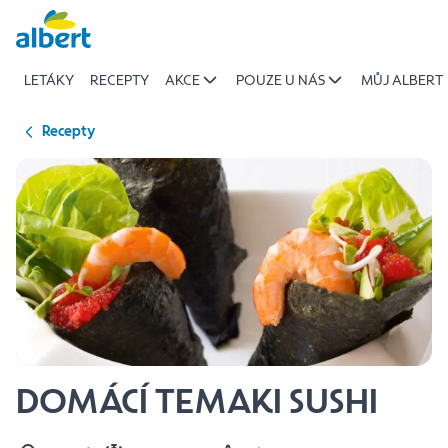
{name
Přeskočit
of
recipe}
LETÁKY
RECEPTY
AKCE
POUZE U NÁS
MŮJ ALBERT
|
Albert
Recepty
DOMÁCÍ TEMAKI SUSHI