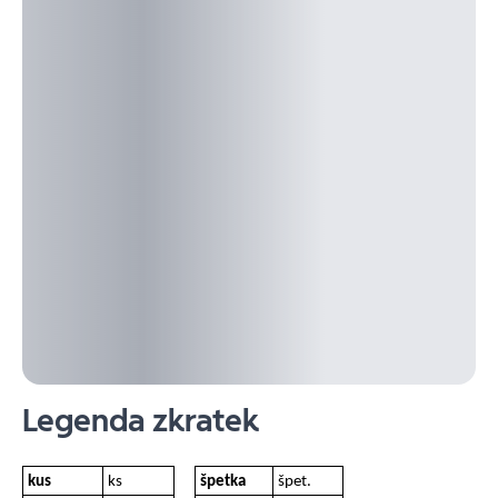
Legenda zkratek
kus
ks
špetka
špet.