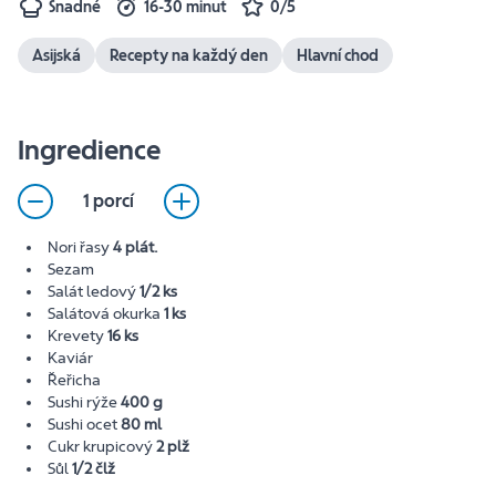
Snadné
16-30 minut
0/5
Asijská
Recepty na každý den
Hlavní chod
Ingredience
1 porcí
Nori řasy
4 plát.
Sezam
Salát ledový
1/2 ks
Salátová okurka
1 ks
Krevety
16 ks
Kaviár
Řeřicha
Sushi rýže
400 g
Sushi ocet
80 ml
Cukr krupicový
2 plž
Sůl
1/2 člž