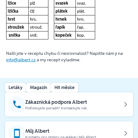
lžíce
plž
svazek
svaz.
lžička
člž
plátek
plát.
hrst
hrs.
hrnek
hrn.
stroužek
strouž.
řapík
řap.
snítka
snít.
kopeček
kop.
Našli jste v receptu chybu či nesrovnalost? Napište nám ji na
info@albert.cz
a my recept vyladíme.
Letáky
Magazín
Hit měsíce
Zákaznická podpora Albert
Potřebujete poradit? Kontaktujte nás.
Můj Albert
Kontakty pro dotazy na aplikaci Můj Albert.