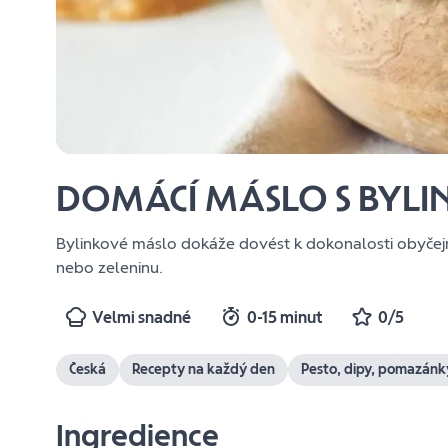
DOMÁCÍ MÁSLO S BYLI
Bylinkové máslo dokáže dovést k dokonalosti obyčejn
nebo zeleninu.
Velmi snadné
0-15 minut
0/5
Česká
Recepty na každý den
Pesto, dipy, pomazánk
Ingredience