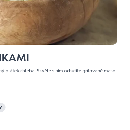
NKAMI
ý plátek chleba. Skvěle s ním ochutíte grilované maso
y