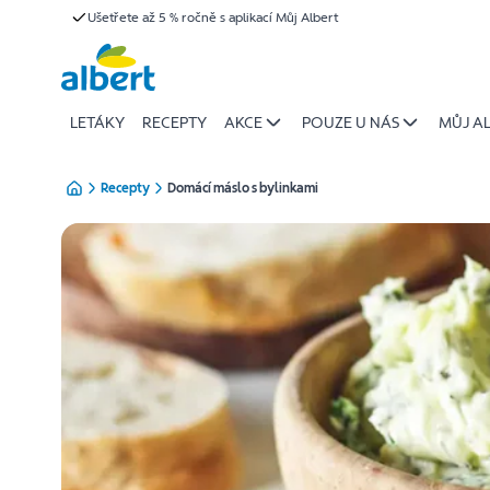
{name
Ušetřete až 5 % ročně s aplikací Můj Albert
Přeskočit
of
recipe}
|
Albert
LETÁKY
RECEPTY
AKCE
POUZE U NÁS
MŮJ A
Recepty
Domácí máslo s bylinkami