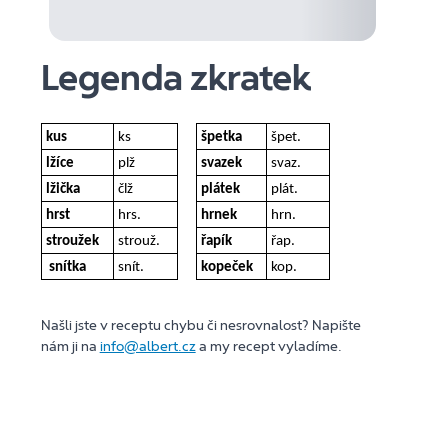
Legenda zkratek
kus
ks
špetka
špet.
lžíce
plž
svazek
svaz.
lžička
člž
plátek
plát.
hrst
hrs.
hrnek
hrn.
stroužek
strouž.
řapík
řap.
snítka
snít.
kopeček
kop.
Našli jste v receptu chybu či nesrovnalost? Napište
nám ji na
info@albert.cz
a my recept vyladíme.