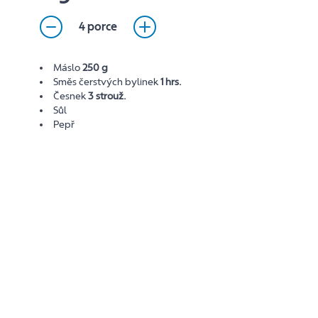
4 porce
Máslo
250 g
Směs čerstvých bylinek
1 hrs.
Česnek
3 strouž.
Sůl
Pepř