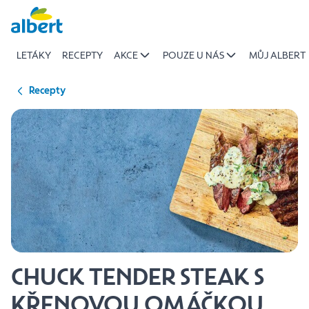
{name
Přeskočit
of
recipe}
LETÁKY
RECEPTY
AKCE
POUZE U NÁS
MŮJ ALBERT
|
Albert
Recepty
CHUCK TENDER STEAK S
KŘENOVOU OMÁČKOU