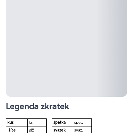
Legenda zkratek
kus
ks
špetka
špet.
lžíce
plž
svazek
svaz.