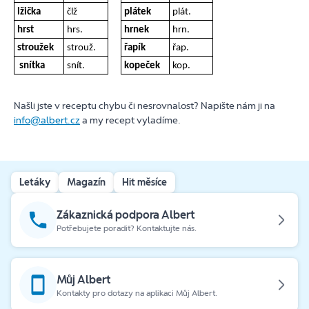
lžička
člž
plátek
plát.
hrst
hrs.
hrnek
hrn.
stroužek
strouž.
řapík
řap.
snítka
snít.
kopeček
kop.
Našli jste v receptu chybu či nesrovnalost? Napište nám ji na
info@albert.cz
a my recept vyladíme.
Letáky
Magazín
Hit měsíce
Zákaznická podpora Albert
Potřebujete poradit? Kontaktujte nás.
Můj Albert
Kontakty pro dotazy na aplikaci Můj Albert.