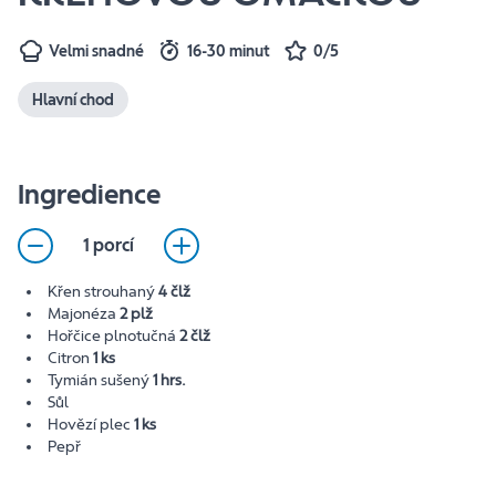
Velmi snadné
16-30 minut
0/5
Hlavní chod
Ingredience
1 porcí
Křen strouhaný
4 člž
Majonéza
2 plž
Hořčice plnotučná
2 člž
Citron
1 ks
Tymián sušený
1 hrs.
Sůl
Hovězí plec
1 ks
Pepř