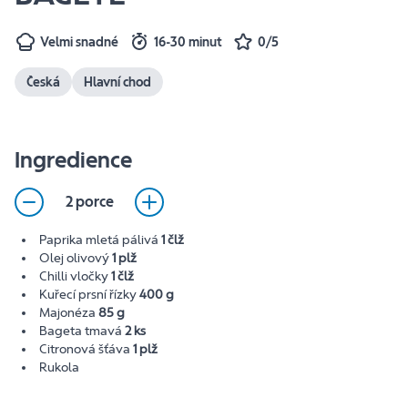
Velmi snadné
16-30 minut
0/5
Česká
Hlavní chod
Ingredience
2 porce
Paprika mletá pálivá
1 člž
Olej olivový
1 plž
Chilli vločky
1 člž
Kuřecí prsní řízky
400 g
Majonéza
85 g
Bageta tmavá
2 ks
Citronová šťáva
1 plž
Rukola