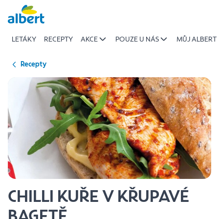
{name
Přeskočit
of
recipe}
LETÁKY
RECEPTY
AKCE
POUZE U NÁS
MŮJ ALBERT
|
Albert
Recepty
CHILLI KUŘE V KŘUPAVÉ
BAGETĚ