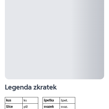
Legenda zkratek
kus
ks
špetka
špet.
lžíce
plž
svazek
svaz.