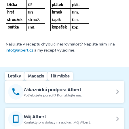
lžička
člž
plátek
plát.
hrst
hrs.
hrnek
hrn.
stroužek
strouž.
řapík
řap.
snítka
snít.
kopeček
kop.
Našli jste v receptu chybu či nesrovnalost? Napište nám ji na
info@albert.cz
a my recept vyladíme.
Letáky
Magazín
Hit měsíce
Zákaznická podpora Albert
Potřebujete poradit? Kontaktujte nás.
Můj Albert
Kontakty pro dotazy na aplikaci Můj Albert.