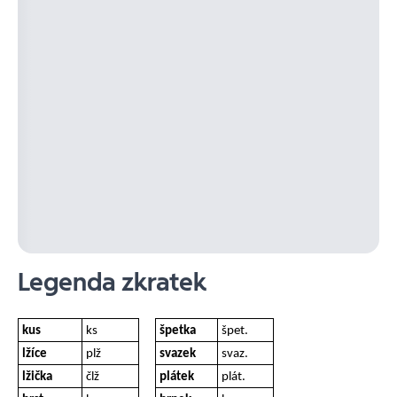
Legenda zkratek
kus
ks
špetka
špet.
lžíce
plž
svazek
svaz.
lžička
člž
plátek
plát.