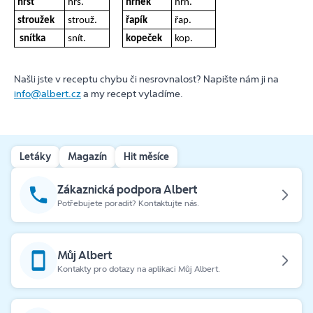
hrst
hrs.
hrnek
hrn.
stroužek
strouž.
řapík
řap.
snítka
snít.
kopeček
kop.
Našli jste v receptu chybu či nesrovnalost? Napište nám ji na
info@albert.cz
a my recept vyladíme.
Letáky
Magazín
Hit měsíce
Zákaznická podpora Albert
Potřebujete poradit? Kontaktujte nás.
Můj Albert
Kontakty pro dotazy na aplikaci Můj Albert.