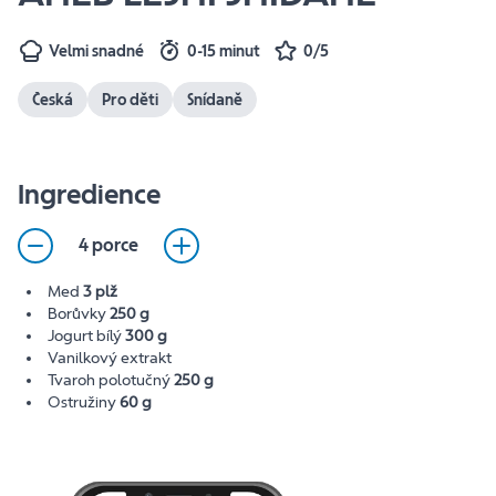
Velmi snadné
0-15 minut
0/5
Česká
Pro děti
Snídaně
Ingredience
4 porce
Med
3 plž
Borůvky
250 g
Jogurt bílý
300 g
Vanilkový extrakt
Tvaroh polotučný
250 g
Ostružiny
60 g