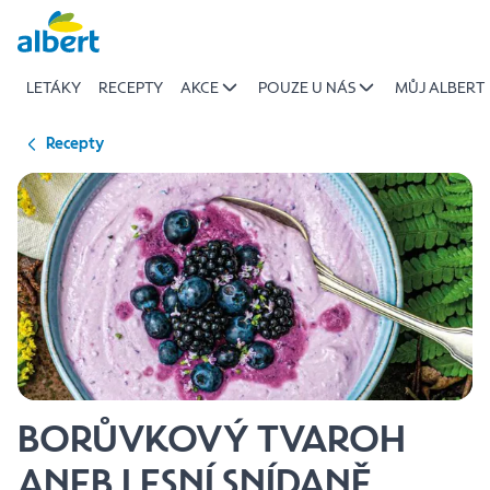
{name
Přeskočit
of
recipe}
LETÁKY
RECEPTY
AKCE
POUZE U NÁS
MŮJ ALBERT
|
Albert
Recepty
BORŮVKOVÝ TVAROH
ANEB LESNÍ SNÍDANĚ