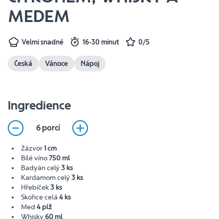
MEDEM
Velmi snadné
16-30 minut
0/5
Česká
Vánoce
Nápoj
Ingredience
6 porcí
Zázvor
1 cm
Bílé víno
750 ml
Badyán celý
3 ks
Kardamom celý
3 ks
Hřebíček
3 ks
Skořice celá
4 ks
Med
4 plž
Whisky
60 ml