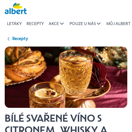
{name
Přeskočit
of
recipe}
LETÁKY
RECEPTY
AKCE
POUZE U NÁS
MŮJ ALBERT
|
Albert
Recepty
BÍLÉ SVAŘENÉ VÍNO S
CITRONEM, WHISKY A