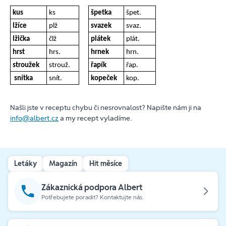
kus
ks
špetka
špet.
lžíce
plž
svazek
svaz.
lžička
člž
plátek
plát.
hrst
hrs.
hrnek
hrn.
stroužek
strouž.
řapík
řap.
snítka
snít.
kopeček
kop.
Našli jste v receptu chybu či nesrovnalost? Napište nám ji na
info@albert.cz
a my recept vyladíme.
Letáky
Magazín
Hit měsíce
Zákaznická podpora Albert
Potřebujete poradit? Kontaktujte nás.