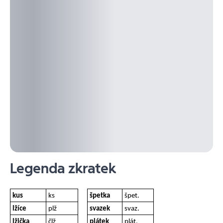
Legenda zkratek
kus
ks
špetka
špet.
lžíce
plž
svazek
svaz.
lžička
člž
plátek
plát.