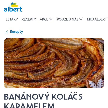
{name
Přeskočit
of
recipe}
LETÁKY
RECEPTY
AKCE
POUZE U NÁS
MŮJ ALBERT
|
Albert
Recepty
BANÁNOVÝ KOLÁČ S
KARAMELEM