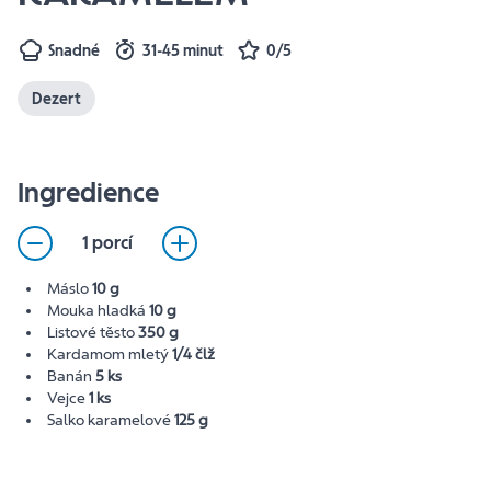
Snadné
31-45 minut
0/5
Dezert
Ingredience
1 porcí
Máslo
10 g
Mouka hladká
10 g
Listové těsto
350 g
Kardamom mletý
1/4 člž
Banán
5 ks
Vejce
1 ks
Salko karamelové
125 g