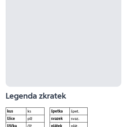
Legenda zkratek
kus
ks
špetka
špet.
lžíce
plž
svazek
svaz.
lžička
člž
plátek
plát.