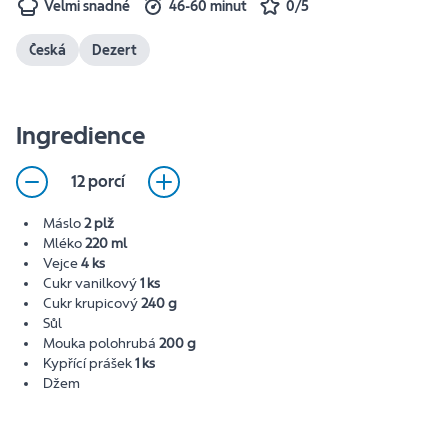
Velmi snadné
46-60 minut
0/5
Česká
Dezert
Ingredience
12 porcí
Máslo
2 plž
Mléko
220 ml
Vejce
4 ks
Cukr vanilkový
1 ks
Cukr krupicový
240 g
Sůl
Mouka polohrubá
200 g
Kypřící prášek
1 ks
Džem