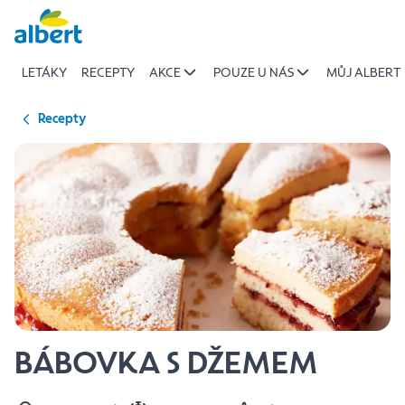
{name
Přeskočit
of
recipe}
LETÁKY
RECEPTY
AKCE
POUZE U NÁS
MŮJ ALBERT
|
Albert
Recepty
BÁBOVKA S DŽEMEM