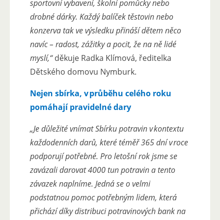
sportovní vybavení, školní pomůcky nebo
drobné dárky. Každý balíček těstovin nebo
konzerva tak ve výsledku přináší dětem něco
navíc – radost, zážitky a pocit, že na ně lidé
myslí,“
děkuje Radka Klímová, ředitelka
Dětského domovu Nymburk.
Nejen sbírka, v průběhu celého roku
pomáhají pravidelné dary
„Je důležité vnímat Sbírku potravin v kontextu
každodenních darů, které téměř 365 dní v roce
podporují potřebné. Pro letošní rok jsme se
zavázali darovat 4000 tun potravin a tento
závazek naplníme. Jedná se o velmi
podstatnou pomoc potřebným lidem, která
přichází díky distribuci potravinových bank na