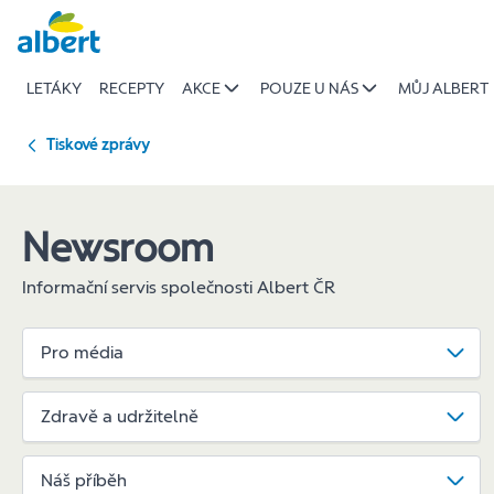
Sbírka
Přeskočit
v Albertu
podpořila
LETÁKY
RECEPTY
AKCE
POUZE U NÁS
MŮJ ALBERT
dětské
domovy
i
Tiskové zprávy
potravinové
banky
darem
Newsroom
121
tun
Informační servis společnosti Albert ČR
potravin
|
Pro média
Albert
Zdravě a udržitelně
Náš příběh