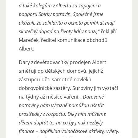
a také kolegům z Alberta za zapojení a
podporu Sbírky potravin. Společně jsme
ukázali, že solidarita a ochota pomáhat mají
skutečný dopad na životy lidí v nouzi,“
řekl Jiří
Mareček, ředitel komunikace obchodů
Albert.
Dary z devětadvacítky prodejen Albert
směřují do dětských domovů, jejichž
zástupci i děti samotné navlékli
dobrovolnické zástěry. Suroviny jim vystačí
na týdny až měsíce vaření.
„Darované
potraviny nám výrazně pomůžou ušetřit
prostředky z rozpočtu. Díky nim můžeme
dětem dopřát to, na co by jinak nezbyly
finance – například volnočasové aktivity, výlety,