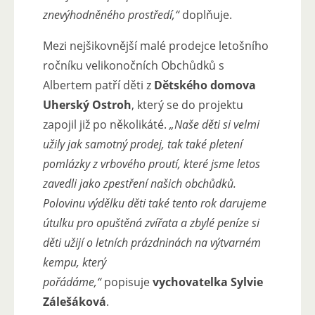
znevýhodněného prostředí,“
doplňuje.
Mezi nejšikovnější malé prodejce letošního
ročníku velikonočních Obchůdků s
Albertem patří děti z
Dětského domova
Uherský Ostroh
, který se do projektu
zapojil již po několikáté.
„Naše děti si velmi
užily jak samotný prodej, tak také pletení
pomlázky z vrbového proutí, které jsme letos
zavedli jako zpestření našich obchůdků.
Polovinu výdělku děti také tento rok darujeme
útulku pro opuštěná zvířata a zbylé peníze si
děti užijí o letních prázdninách na výtvarném
kempu, který
pořádáme,“
popisuje
vychovatelka Sylvie
Zálešáková
.