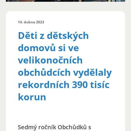
14. dubna 2023
Děti z dětských
domovů si ve
velikonočních
obchůdcích vydělaly
rekordních 390 tisíc
korun
Sedmý ročník Obchůdků s