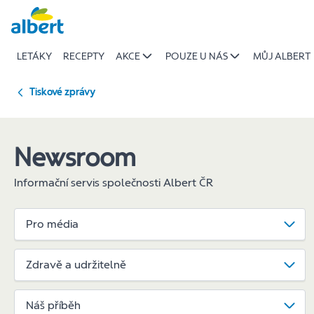
Děti
Přeskočit
z
dětských
LETÁKY
RECEPTY
AKCE
POUZE U NÁS
MŮJ ALBERT
domovů
si
vydělali
Tiskové zprávy
390
tisíc
korun
Newsroom
|
Albert
Informační servis společnosti Albert ČR
Pro média
Zdravě a udržitelně
Náš příběh