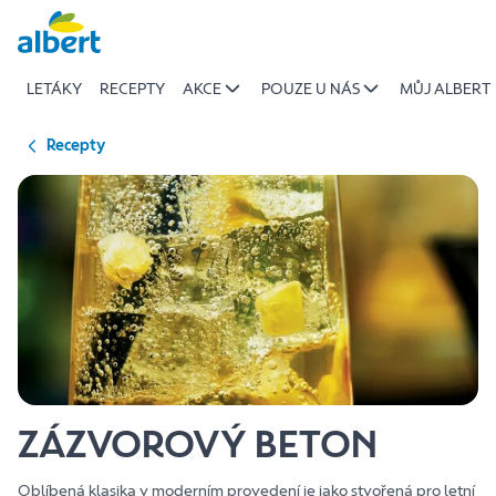
{name
Přeskočit
of
recipe}
LETÁKY
RECEPTY
AKCE
POUZE U NÁS
MŮJ ALBERT
|
Albert
Recepty
ZÁZVOROVÝ BETON
Oblíbená klasika v moderním provedení je jako stvořená pro letní