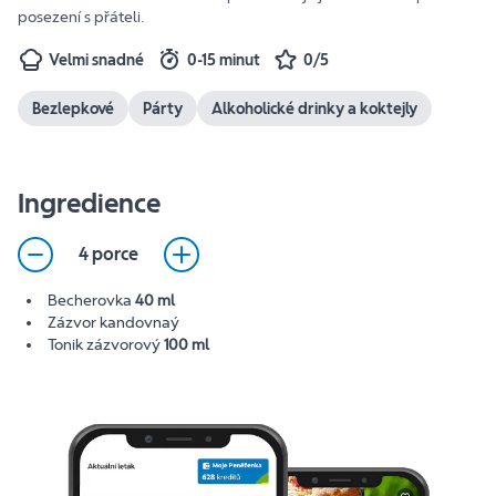
posezení s přáteli.
Velmi snadné
0-15 minut
0/5
Bezlepkové
Párty
Alkoholické drinky a koktejly
Ingredience
4 porce
Becherovka
40 ml
Zázvor kandovnaý
Tonik zázvorový
100 ml