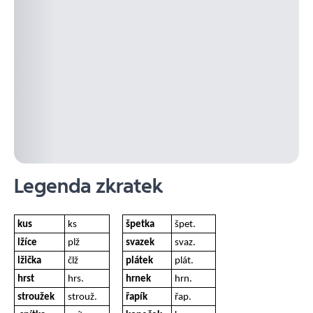
Legenda zkratek
kus
ks
špetka
špet.
lžíce
plž
svazek
svaz.
lžička
člž
plátek
plát.
hrst
hrs.
hrnek
hrn.
stroužek
strouž.
řapík
řap.