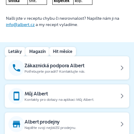
snítka
snít.
kopeček
kop.
Našli jste v receptu chybu či nesrovnalost? Napište nám ji na
info@albert.cz
a my recept vyladíme.
Letáky
Magazín
Hit měsíce
Zákaznická podpora Albert
Potřebujete poradit? Kontaktujte nás.
Můj Albert
Kontakty pro dotazy na aplikaci Můj Albert.
Albert prodejny
Najděte svoji nejbližší prodejnu.