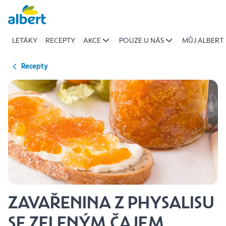
{name
Přeskočit
of
recipe}
LETÁKY
RECEPTY
AKCE
POUZE U NÁS
MŮJ ALBERT
|
Albert
Recepty
ZAVAŘENINA Z PHYSALISU
SE ZELENÝM ČAJEM