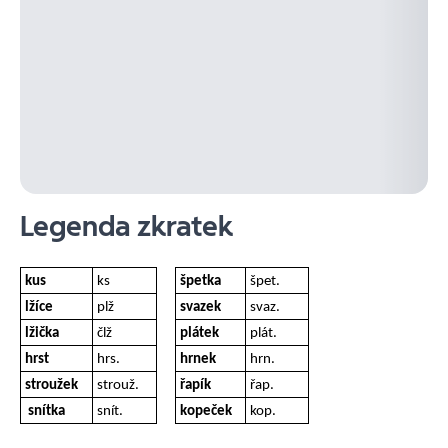
Legenda zkratek
kus
ks
špetka
špet.
lžíce
plž
svazek
svaz.
lžička
člž
plátek
plát.
hrst
hrs.
hrnek
hrn.
stroužek
strouž.
řapík
řap.
snítka
snít.
kopeček
kop.