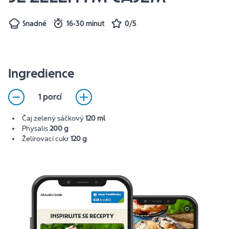
Snadné
16-30 minut
0/5
Ingredience
1 porcí
Čaj zelený sáčkový
120 ml
Physalis
200 g
Želírovací cukr
120 g