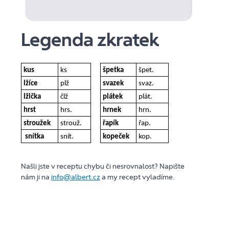
Legenda zkratek
kus
ks
špetka
špet.
lžíce
plž
svazek
svaz.
lžička
člž
plátek
plát.
hrst
hrs.
hrnek
hrn.
stroužek
strouž.
řapík
řap.
snítka
snít.
kopeček
kop.
Našli jste v receptu chybu či nesrovnalost? Napište
nám ji na
info@albert.cz
a my recept vyladíme.