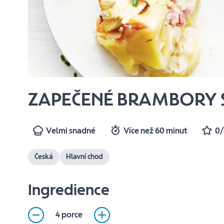
ZAPEČENÉ BRAMBORY 
Velmi snadné
Více než 60 minut
0/
Česká
Hlavní chod
Ingredience
4 porce