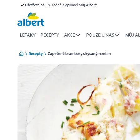
{name
Ušetřete až 5 % ročně s aplikací Můj Albert
Přeskočit
of
recipe}
|
Albert
LETÁKY
RECEPTY
AKCE
POUZE U NÁS
MŮJ A
Recepty
Zapečené brambory s kysaným zelím