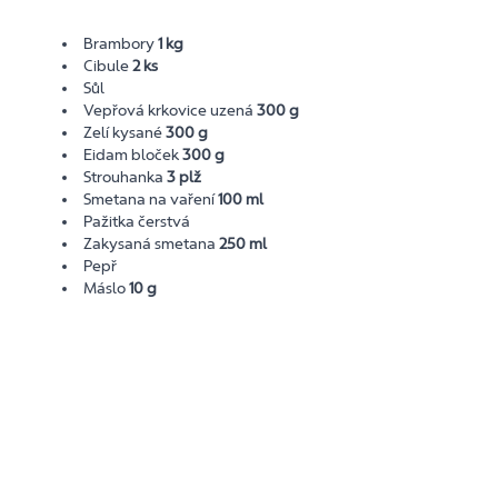
Brambory
1 kg
Cibule
2 ks
Sůl
Vepřová krkovice uzená
300 g
Zelí kysané
300 g
Eidam bloček
300 g
Strouhanka
3 plž
Smetana na vaření
100 ml
Pažitka čerstvá
Zakysaná smetana
250 ml
Pepř
Máslo
10 g