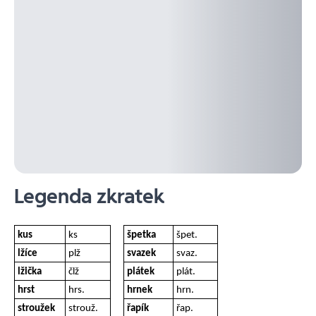
Legenda zkratek
kus
ks
špetka
špet.
lžíce
plž
svazek
svaz.
lžička
člž
plátek
plát.
hrst
hrs.
hrnek
hrn.
stroužek
strouž.
řapík
řap.