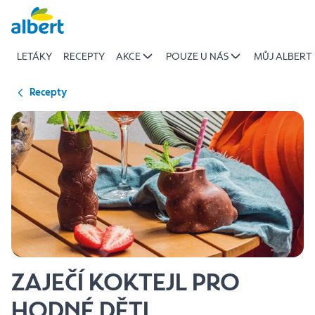
{name
Přeskočit
of
recipe}
LETÁKY
RECEPTY
AKCE
POUZE U NÁS
MŮJ ALBERT
|
Albert
Recepty
ZAJEČÍ KOKTEJL PRO
HODNÉ DĚTI