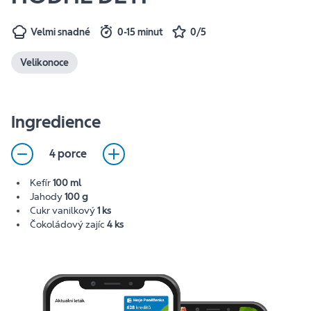
Velmi snadné
0-15 minut
0/5
Velikonoce
Ingredience
4 porce
Kefír
100 ml
Jahody
100 g
Cukr vanilkový
1 ks
Čokoládový zajíc
4 ks