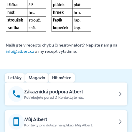
lžička
člž
plátek
plát.
hrst
hrs.
hrnek
hrn.
stroužek
strouž.
řapík
řap.
snítka
snít.
kopeček
kop.
Našli jste v receptu chybu či nesrovnalost? Napište nám ji na
info@albert.cz
a my recept vyladíme.
Letáky
Magazín
Hit měsíce
Zákaznická podpora Albert
Potřebujete poradit? Kontaktujte nás.
Můj Albert
Kontakty pro dotazy na aplikaci Můj Albert.