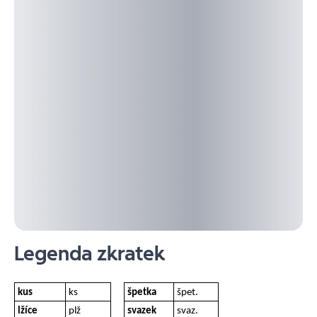
Legenda zkratek
kus
ks
špetka
špet.
lžíce
plž
svazek
svaz.