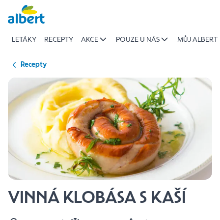
{name
Přeskočit
of
recipe}
LETÁKY
RECEPTY
AKCE
POUZE U NÁS
MŮJ ALBERT
|
Albert
Recepty
VINNÁ KLOBÁSA S KAŠÍ