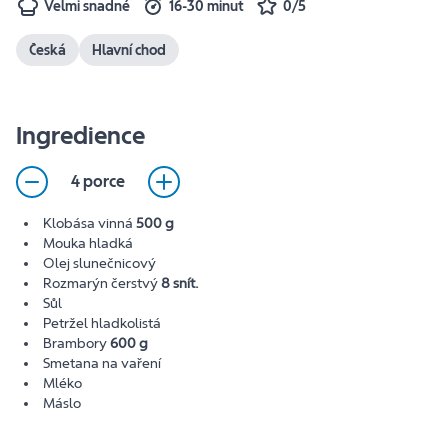
Velmi snadné
16-30 minut
0/5
Česká
Hlavní chod
Ingredience
4 porce
Klobása vinná
500 g
Mouka hladká
Olej slunečnicový
Rozmarýn čerstvý
8 snít.
Sůl
Petržel hladkolistá
Brambory
600 g
Smetana na vaření
Mléko
Máslo