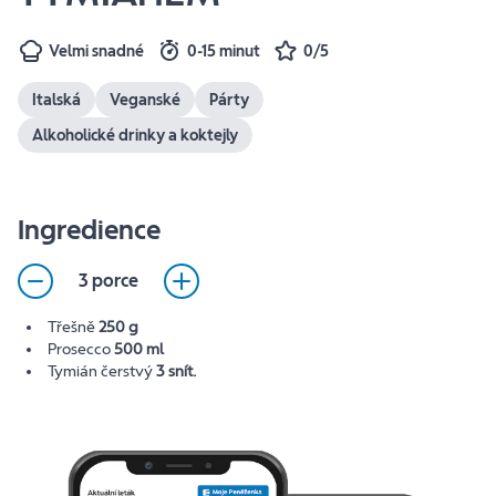
Velmi snadné
0-15 minut
0/5
Italská
Veganské
Párty
Alkoholické drinky a koktejly
Ingredience
3 porce
Třešně
250 g
Prosecco
500 ml
Tymián čerstvý
3 snít.