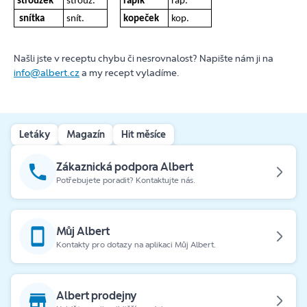
stroužek
strouž.
řapík
řap.
snítka
snít.
kopeček
kop.
Našli jste v receptu chybu či nesrovnalost? Napište nám ji na
info@albert.cz
a my recept vyladíme.
Letáky
Magazín
Hit měsíce
Zákaznická podpora Albert
Potřebujete poradit? Kontaktujte nás.
Můj Albert
Kontakty pro dotazy na aplikaci Můj Albert.
Albert prodejny