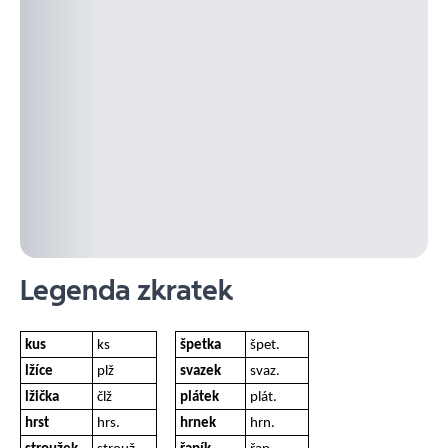
Legenda zkratek
kus
ks
špetka
špet.
lžíce
plž
svazek
svaz.
lžička
člž
plátek
plát.
hrst
hrs.
hrnek
hrn.