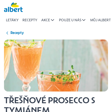
{name
Přeskočit
of
recipe}
LETÁKY
RECEPTY
AKCE
POUZE U NÁS
MŮJ ALBERT
|
Albert
Recepty
TŘEŠŇOVÉ PROSECCO S
TYMIÁNEM